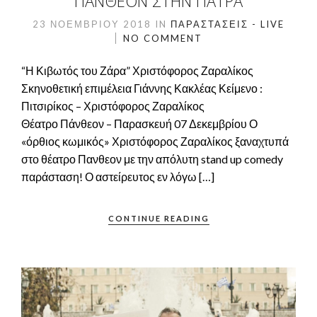
ΠΆΝΘΕΟΝ ΣΤΗΝ ΠΆΤΡΑ
23 ΝΟΕΜΒΡΊΟΥ 2018
IN
ΠΑΡΑΣΤΆΣΕΙΣ - LIVE
NO COMMENT
“Η Κιβωτός του Ζάρα” Χριστόφορος Ζαραλίκος
Σκηνοθετική επιμέλεια Γιάννης Κακλέας Κείμενο :
Πιτσιρίκος – Χριστόφορος Ζαραλίκος
Θέατρο Πάνθεον – Παρασκευή 07 Δεκεμβρίου Ο
«όρθιος κωμικός» Χριστόφορος Ζαραλίκος ξαναχτυπά
στο θέατρο Πανθεον με την απόλυτη stand up comedy
παράσταση! Ο αστείρευτος εν λόγω […]
CONTINUE READING