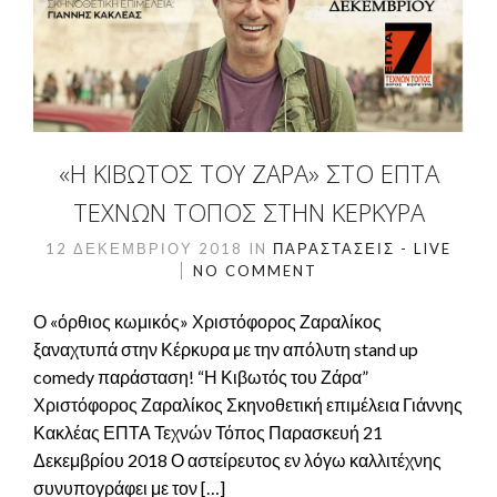
«Η ΚΙΒΩΤΟΣ ΤΟΥ ΖΑΡΑ» ΣΤΟ ΕΠΤΑ
ΤΕΧΝΏΝ ΤΌΠΟΣ ΣΤΗΝ ΚΈΡΚΥΡΑ
12 ΔΕΚΕΜΒΡΊΟΥ 2018
IN
ΠΑΡΑΣΤΆΣΕΙΣ - LIVE
NO COMMENT
Ο «όρθιος κωμικός» Χριστόφορος Ζαραλίκος
ξαναχτυπά στην Κέρκυρα με την απόλυτη stand up
comedy παράσταση! “Η Κιβωτός του Ζάρα”
Χριστόφορος Ζαραλίκος Σκηνοθετική επιμέλεια Γιάννης
Κακλέας ΕΠΤΑ Τεχνών Τόπος Παρασκευή 21
Δεκεμβρίου 2018 Ο αστείρευτος εν λόγω καλλιτέχνης
συνυπογράφει με τον […]