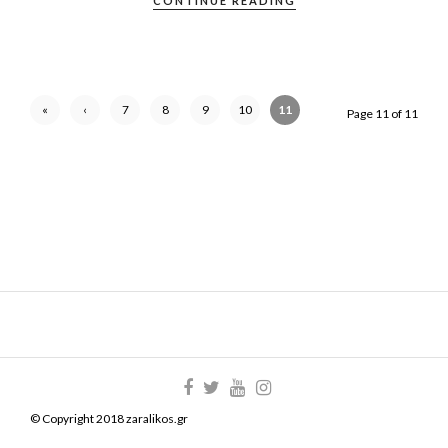
CONTINUE READING
«
‹
7
8
9
10
11
Page 11 of 11
First
Previ
ous
© Copyright 2018 zaralikos.gr