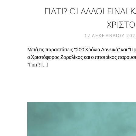
ΓΙΑΤΊ? ΟΙ ΆΛΛΟΙ ΕΊΝΑ
ΧΡΙΣΤ
12 ΔΕΚΕΜΒΡΊΟΥ 20
Μετά τις παραστάσεις “200 Χρόνια Δανεικά” και “Π
ο Χριστόφορος Ζαραλίκος και ο πιτσιρίκος παρουσι
“Γιατί? […]