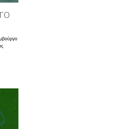
ΡΓΟ
εμβούργο
ος