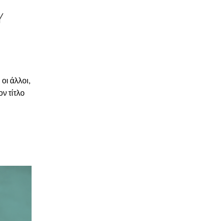
Υ
οι άλλοι,
ν τίτλο