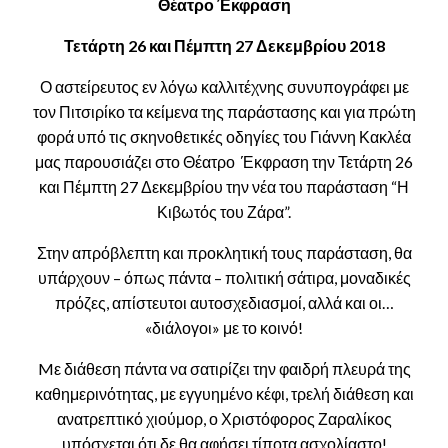
Θέατρο Έκφραση
Τετάρτη 26 και Πέμπτη 27 Δεκεμβρίου 2018
Ο αστείρευτος εν λόγω καλλιτέχνης συνυπογράφει με
τον Πιτσιρίκο τα κείμενα της παράστασης και για πρώτη
φορά υπό τις σκηνοθετικές οδηγίες του Γιάννη Κακλέα
μας παρουσιάζει στο Θέατρο Έκφραση την Τετάρτη 26
και Πέμπτη 27 Δεκεμβρίου την νέα του παράσταση “Η
Κιβωτός του Ζάρα”.
Στην απρόβλεπτη και προκλητική τους παράσταση, θα
υπάρχουν – όπως πάντα – πολιτική σάτιρα, μοναδικές
πρόζες, απίστευτοι αυτοσχεδιασμοί, αλλά και οι…
«διάλογοι» με το κοινό!
Mε διάθεση πάντα να σατιρίζει την φαιδρή πλευρά της
καθημερινότητας, με εγγυημένο κέφι, τρελή διάθεση και
ανατρεπτικό χιούμορ, ο Χριστόφορος Ζαραλίκος
υπόσχεται ότι δε θα αφήσει τίποτα ασχολίαστο!