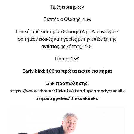
Τιμές εισιτηρίων
Εισιτήριο Θέασης: 13€
Ειδική Τιμή εισιτηρίου Θέασης (Α.με.Α. / άνεργοι /
φοιτητές / ειδικές κατηγορίες με την επίδειξη της
αντίστοιχης κάρτας): 10€
Πόρτα: 15€
Early bird: 10€ τα πρώτα εκατό εισιτήρια
Link προπώλησης:
https://www.viva.gr/tickets/standupcomedy/zaralik
os/paraggelies/thessaloniki/