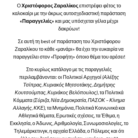
Ο
Χριστόφορος Ζαραλίκος
επιστρέφει φέτος το
καλοκαίρι με την άκρως αυτοσχεδιαστική παράσταση
«Παραγγελιές»
και μας υπόσχεται γέλια μέχρι
δακρύων!
Σε αυτή τη best of παράσταση του Χριστόφορου
Ζαραλίκου το κάθε «μανάρι» θα έχει την ευκαιρία να
παραγγείλει στον «Προφήτη» όποιο θέμα του αρέσει!
Στο κυρίως κατάλογο με τις παραγγελιές
περιλαμβάνονται: οι Πολιτικοί Αρχηγοί
(Αλέξης
Τσίπρας, Κυριακός Μητσοτάκης, Δημήτρης
Κουτσούμπας, Κυριάκος Βελόπουλος)
, τα Πολιτικά
Κόμματα
(Σύριζα, Νέα Δημοκρατία, ΠΑΣΟΚ – Κίνημα
Αλλαγής, ΚΚΕ),
τα Μνημόνια, Πολιτικά Κοινωνικά και
Αθλητικά θέματα, Ερωτικές σχέσεις, τα Έθιμα, η
Εκκλησία, ο Άδωνις, Αριθμολογία, Συνωμοσιολογίες, το
Τηλεμάρκετινγκ, η αρχαία Ελλάδα, ο Πόλεμος και ότι