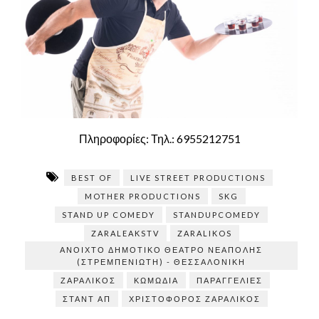
Πληροφορίες: Τηλ.: 6955212751
BEST OF
LIVE STREET PRODUCTIONS
MOTHER PRODUCTIONS
SKG
STAND UP COMEDY
STANDUPCOMEDY
ZARALEAKSTV
ZARALIKOS
ΑΝΟΙΧΤΌ ΔΗΜΟΤΙΚΌ ΘΈΑΤΡΟ ΝΕΆΠΟΛΗΣ
(ΣΤΡΕΜΠΕΝΙΏΤΗ) - ΘΕΣΣΑΛΟΝΊΚΗ
ΖΑΡΑΛΊΚΟΣ
ΚΩΜΩΔΊΑ
ΠΑΡΑΓΓΕΛΊΕΣ
ΣΤΑΝΤ ΑΠ
ΧΡΙΣΤΌΦΟΡΟΣ ΖΑΡΑΛΊΚΟΣ