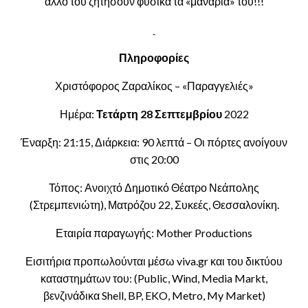
άλλο του ζητήσουν φυσικά τα «μανάρια» του!!!
Πληροφορίες
Χριστόφορος Ζαραλίκος – «Παραγγελιές»
Ημέρα:
Τετάρτη 28 Σεπτεμβρίου
2022
Έναρξη: 21:15, Διάρκεια: 90 λεπτά – Οι πόρτες ανοίγουν
στις 20:00
Τόπος: Ανοιχτό Δημοτικό Θέατρο Νεάπολης
(Στρεμπενιώτη), Ματρόζου 22, Συκεές, Θεσσαλονίκη.
Εταιρία παραγωγής: Mother Productions
Εισιτήρια προπωλούνται μέσω viva.gr και του δικτύου
καταστημάτων του: (Public, Wind, Media Markt,
βενζινάδικα Shell, BP, EKO, Metro, My Market)