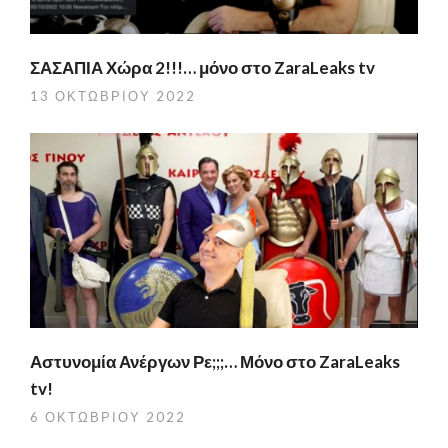
ΣΑΣΑΠΙΑ Χώρα 2!!!… μόνο στο ZaraLeaks tv
13 ΟΚΤΩΒΡΊΟΥ 2022
Αστυνομία Ανέργων Ρε;;;… Μόνο στο ZaraLeaks
tv!
6 ΟΚΤΩΒΡΊΟΥ 2022