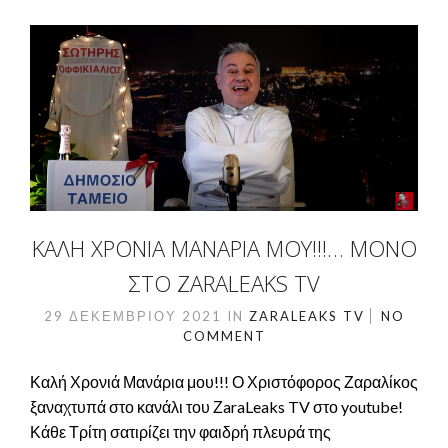
ΚΑΛΉ ΧΡΟΝΙΆ ΜΑΝΆΡΙΑ ΜΟΥ!!!… ΜΌΝΟ
ΣΤΟ ZARALEAKS TV
29 ΔΕΚΕΜΒΡΊΟΥ 2021
IN
ZARALEAKS TV
NO
COMMENT
Καλή Χρονιά Μανάρια μου!!! Ο Χριστόφορος Ζαραλίκος
ξαναχτυπά στο κανάλι του ΖaraLeaks TV στο youtube!
Κάθε Τρίτη σατιρίζει την φαιδρή πλευρά της