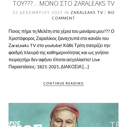
ΤΟΥ???… ΜΌΝΟ ΣΤΟ ZARALEAKS TV
22 ΔΕΚΕΜΒΡΊΟΥ 2021
IN
ZARALEAKS TV
NO
COMMENT
Ποιος πήρε τη Μελέτη στα χέρια του μανάρια μου??? Ο
Χριστόφορος Ζαραλίκος ξαναχτυπά στο κανάλι του
ΖaraLeaks TV στο youtube! Κάθε Τρίτη σατιρίζει την
φαιδρή πλευρά της καθημερινότητας και ως γνήσιο
πειραχτήρι δεν αφήνει τίποτα ασχολίαστο! Live
Παραστάσεις: 1821-2021, ΔΙΑΚΟΣΙΑ […]
CONTINUE READING