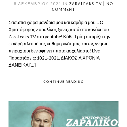
8 ΔΕΚΕΜΒΡΊΟΥ 2021
IN
ZARALEAKS TV
NO
COMMENT
Σασaπια χώρα μανάρια μου και καμάρια μου… Ο
Χριστόφορος Ζαραλίκος ξαναχτυπά στο κανάλι του
ΖaraLeaks TV στο youtube! Κάθε Τρίτη σατιρίζει την
φαιδρή πλευρά της καθημερινότητας και ως γνήσιο
πειραχτήρι δεν αφήνει τίποτα ασχολίαστο! Live
Παραστάσεις: 1821-2021, ΔΙΑΚΟΣΙΑ ΧΡΟΝΙΑ
ΔΑΝΕΙΚΑ […]
CONTINUE READING