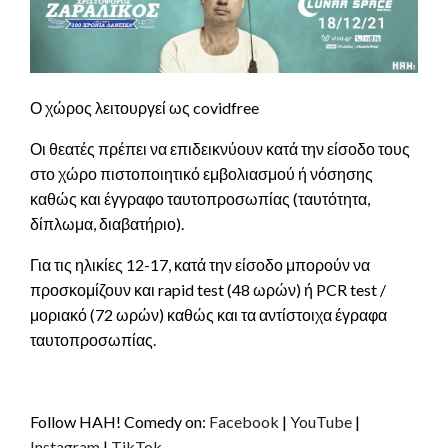
Ο χώρος λειτουργεί ως covidfree
Οι θεατές πρέπει να επιδεικνύουν κατά την είσοδο τους
στο χώρο πιστοποιητικό εμβολιασμού ή νόσησης
καθώς και έγγραφο ταυτοπροσωπίας (ταυτότητα,
δίπλωμα, διαβατήριο).
Για τις ηλικίες 12-17, κατά την είσοδο μπορούν να
προσκομίζουν και rapid test (48 ωρών) ή PCR test /
μοριακό (72 ωρών) καθώς και τα αντίστοιχα έγραφα
ταυτοπροσωπίας.
Follow HAH! Comedy on:
Facebook
|
YouTube
|
Instagram
|
TikTok