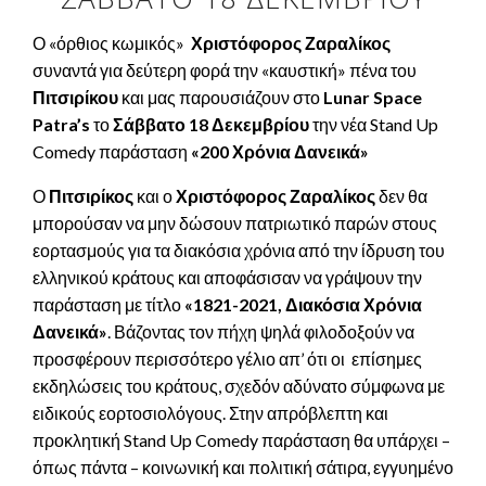
Ο «όρθιος κωμικός»
Χριστόφορος Ζαραλίκος
συναντά για δεύτερη φορά την «καυστική» πένα του
Πιτσιρίκου
και μας παρουσιάζουν στο
Lunar
Space
Patra
’
s
το
Σάββατο 18 Δεκεμβρίου
την νέα Stand Up
Comedy παράσταση
«200 Χρόνια Δανεικά»
Ο
Πιτσιρίκος
και ο
Χριστόφορος Ζαραλίκος
δεν θα
μπορούσαν να μην δώσουν πατριωτικό παρών στους
εορτασμούς για τα διακόσια χρόνια από την ίδρυση του
ελληνικού κράτους και αποφάσισαν να γράψουν την
παράσταση με τίτλο
«1821-2021, Διακόσια Χρόνια
Δανεικά»
. Βάζοντας τον πήχη ψηλά φιλοδοξούν να
προσφέρουν περισσότερο γέλιο απ’ ότι οι επίσημες
εκδηλώσεις του κράτους, σχεδόν αδύνατο σύμφωνα με
ειδικούς εορτοσιολόγους. Στην απρόβλεπτη και
προκλητική Stand Up Comedy παράσταση θα υπάρχει –
όπως πάντα – κοινωνική και πολιτική σάτιρα, εγγυημένο