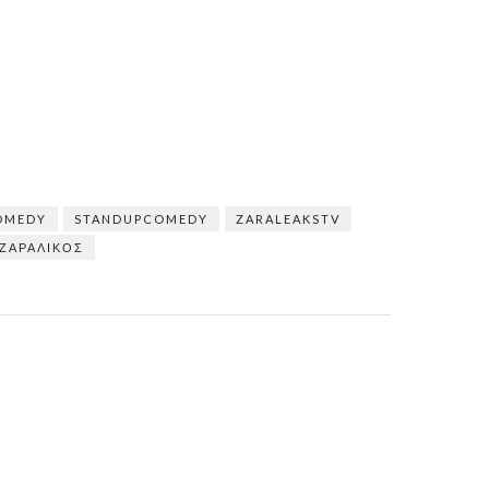
OMEDY
STANDUPCOMEDY
ZARALEAKSTV
ΖΑΡΑΛΊΚΟΣ