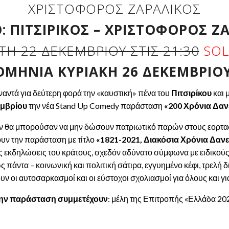
ΧΡΙΣΤΌΦΟΡΟΣ ΖΑΡΑΛΊΚΟΣ
: ΠΙΤΣΙΡΊΚΟΣ – ΧΡΙΣΤΌΦΟΡΟΣ Ζ
ΤΗ 22 ΔΕΚΕΜΒΡΊΟΥ ΣΤΙΣ 21:30
SO
ΜΗΝΙΑ ΚΥΡΙΑΚΉ 26 ΔΕΚΕΜΒΡΊΟΥ 
αντά για δεύτερη φορά την «καυστική» πένα του
Πιτσιρίκου
και 
εμβρίου
την νέα Stand Up Comedy παράσταση
«200 Χρόνια Δαν
ν θα μπορούσαν να μην δώσουν πατριωτικό παρών στους εορτασμ
υν την παράσταση με τίτλο
«1821-2021, Διακόσια Χρόνια Δανε
ς εκδηλώσεις του κράτους, σχεδόν αδύνατο σύμφωνα με ειδικού
άντα – κοινωνική και πολιτική σάτιρα, εγγυημένο κέφι, τρελή δ
υν οι αυτοσαρκασμοί και οι εύστοχοι σχολιασμοί για όλους και γι
ην παράσταση συμμετέχουν
: μέλη της Επιτροπής «Ελλάδα 20