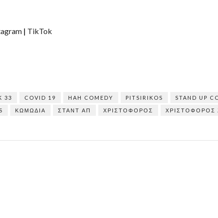
tagram
|
TikTok
 33
COVID 19
HAH COMEDY
PITSIRIKOS
STAND UP C
S
ΚΩΜΩΔΊΑ
ΣΤΑΝΤ ΑΠ
ΧΡΙΣΤΌΦΟΡΟΣ
ΧΡΙΣΤΌΦΟΡΟΣ 