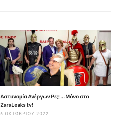
Αστυνομία Ανέργων Ρε;;;… Μόνο στο
ZaraLeaks tv!
6 ΟΚΤΩΒΡΊΟΥ 2022