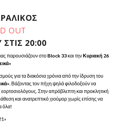
ΑΡΑΛΊΚΟΣ
LD OUT
ΣΤΙΣ 20:00
μας παρουσιάζουν στο
Block
33
και την
Κυριακή 26
εικά»
ούς για τα διακόσια χρόνια από την ίδρυση του
ικά»
. Βάζοντας τον πήχη ψηλά φιλοδοξούν να
ς εορτοσιολόγους. Στην απρόβλεπτη και προκλητική
ιάθεση και ανατρεπτικό χιούμορ χωρίς επίσης να
α όλα!
21»