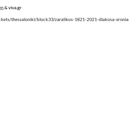
om
& viva.gr
kets/thessaloniki/block33/zaralikos-1821-2021-diakosa-xronia