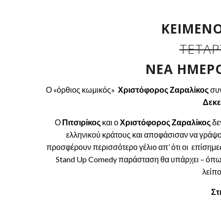
ΚΕΊΜΕΝΟ
ΤΕΤΆΡ
ΝΕΑ ΗΜΕΡΟ
Ο «όρθιος κωμικός»
Χριστόφορος Ζαραλίκος
συν
Δεκ
Ο
Πιτσιρίκος
και ο
Χριστόφορος Ζαραλίκος
δε
ελληνικού κράτους και αποφάσισαν να γράψο
προσφέρουν περισσότερο γέλιο απ’ ότι οι επίσημε
Stand Up Comedy παράσταση θα υπάρχει – όπως π
λείπο
Στ