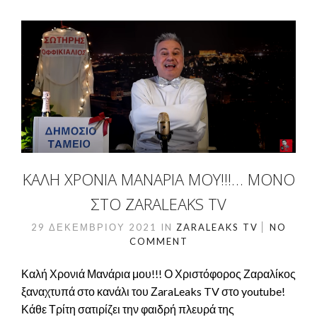
ΚΑΛΉ ΧΡΟΝΙΆ ΜΑΝΆΡΙΑ ΜΟΥ!!!… ΜΌΝΟ
ΣΤΟ ZARALEAKS TV
29 ΔΕΚΕΜΒΡΊΟΥ 2021
IN
ZARALEAKS TV
NO
COMMENT
Καλή Χρονιά Μανάρια μου!!! Ο Χριστόφορος Ζαραλίκος
ξαναχτυπά στο κανάλι του ΖaraLeaks TV στο youtube!
Κάθε Τρίτη σατιρίζει την φαιδρή πλευρά της