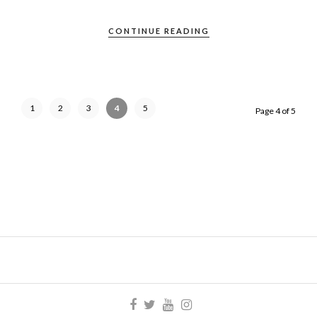
CONTINUE READING
1
2
3
4
5
Page 4 of 5