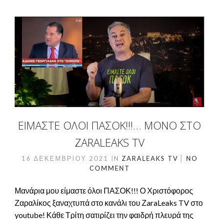
ΕΊΜΑΣΤΕ ΌΛΟΙ ΠΑΣΟΚ!!!… ΜΌΝΟ ΣΤΟ
ZARALEAKS TV
16 ΔΕΚΕΜΒΡΊΟΥ 2021
IN
ZARALEAKS TV
NO
COMMENT
Μανάρια μου είμαστε όλοι ΠΑΣΟΚ!!! Ο Χριστόφορος
Ζαραλίκος ξαναχτυπά στο κανάλι του ΖaraLeaks TV στο
youtube! Κάθε Τρίτη σατιρίζει την φαιδρή πλευρά της