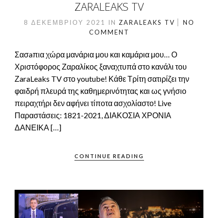
ZARALEAKS TV
8 ΔΕΚΕΜΒΡΊΟΥ 2021
IN
ZARALEAKS TV
NO
COMMENT
Σασaπια χώρα μανάρια μου και καμάρια μου… Ο
Χριστόφορος Ζαραλίκος ξαναχτυπά στο κανάλι του
ΖaraLeaks TV στο youtube! Κάθε Τρίτη σατιρίζει την
φαιδρή πλευρά της καθημερινότητας και ως γνήσιο
πειραχτήρι δεν αφήνει τίποτα ασχολίαστο! Live
Παραστάσεις: 1821-2021, ΔΙΑΚΟΣΙΑ ΧΡΟΝΙΑ
ΔΑΝΕΙΚΑ […]
CONTINUE READING