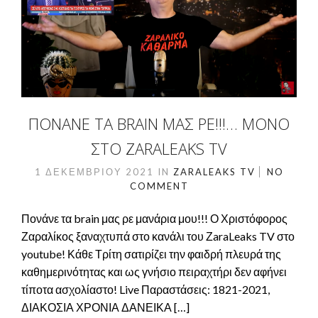
ΠΟΝΆΝΕ ΤΑ BRAIN ΜΑΣ ΡΕ!!!… ΜΌΝΟ
ΣΤΟ ZARALEAKS TV
1 ΔΕΚΕΜΒΡΊΟΥ 2021
IN
ZARALEAKS TV
NO
COMMENT
Πονάνε τα brain μας ρε μανάρια μου!!! Ο Χριστόφορος
Ζαραλίκος ξαναχτυπά στο κανάλι του ΖaraLeaks TV στο
youtube! Κάθε Τρίτη σατιρίζει την φαιδρή πλευρά της
καθημερινότητας και ως γνήσιο πειραχτήρι δεν αφήνει
τίποτα ασχολίαστο! Live Παραστάσεις: 1821-2021,
ΔΙΑΚΟΣΙΑ ΧΡΟΝΙΑ ΔΑΝΕΙΚΑ […]