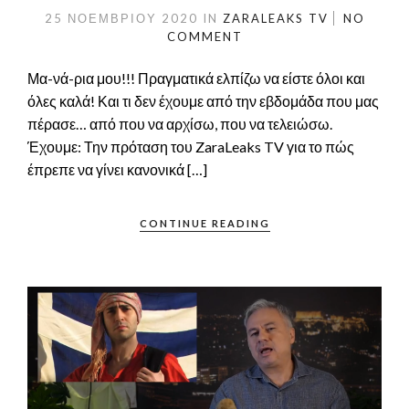
25 ΝΟΕΜΒΡΊΟΥ 2020
IN
ZARALEAKS TV
NO
COMMENT
Μα-νά-ρια μου!!! Πραγματικά ελπίζω να είστε όλοι και
όλες καλά! Και τι δεν έχουμε από την εβδομάδα που μας
πέρασε… από που να αρχίσω, που να τελειώσω.
Έχουμε: Την πρόταση του ZaraLeaks TV για το πώς
έπρεπε να γίνει κανονικά […]
CONTINUE READING