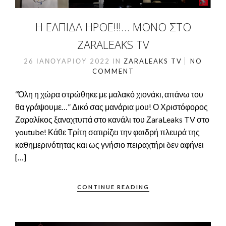
Η ΕΛΠΊΔΑ ΉΡΘΕ!!!… ΜΌΝΟ ΣΤΟ
ZARALEAKS TV
26 ΙΑΝΟΥΑΡΊΟΥ 2022
IN
ZARALEAKS TV
NO
COMMENT
“Όλη η χώρα στρώθηκε με μαλακό χιονάκι, απάνω του
θα γράψουμε…” Δικό σας μανάρια μου! Ο Χριστόφορος
Ζαραλίκος ξαναχτυπά στο κανάλι του ΖaraLeaks TV στο
youtube! Κάθε Τρίτη σατιρίζει την φαιδρή πλευρά της
καθημερινότητας και ως γνήσιο πειραχτήρι δεν αφήνει
[…]
CONTINUE READING