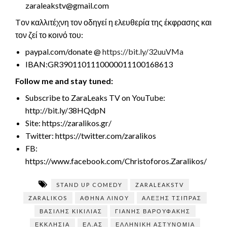
zaraleakstv@gmail.com
Tον καλλιτέχνη τον οδηγεί η ελευθερία της έκφρασης και
τον ζεί το κοινό του:
paypal.com/donate @
https://bit.ly/32uuVMa
IBAN:GR3901101110000011100168613
Follow me and stay tuned:
Subscribe to ZaraLeaks TV on YouTube:
http://bit.ly/38HQdpN
Site: https://zaralikos.gr/
Twitter: https://twitter.com/zaralikos
FB:
https://www.facebook.com/Christoforos.Zaralikos/
STAND UP COMEDY
ZARALEAKSTV
ZARALIKOS
ΑΘΗΝΆ ΛΙΝΟΎ
ΑΛΕΞΗΣ ΤΣΙΠΡΑΣ
ΒΑΣΊΛΗΣ ΚΙΚΊΛΙΑΣ
ΓΙΆΝΗΣ ΒΑΡΟΥΦΆΚΗΣ
ΕΚΚΛΗΣΊΑ
ΕΛ.ΑΣ
ΕΛΛΗΝΙΚΉ ΑΣΤΥΝΟΜΊΑ