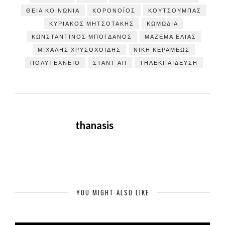
ΘΕΊΑ ΚΟΙΝΩΝΊΑ
ΚΟΡΟΝΟΪΌΣ
ΚΟΥΤΣΟΎΜΠΑΣ
ΚΥΡΙΑΚΟΣ ΜΗΤΣΟΤΑΚΗΣ
ΚΩΜΩΔΊΑ
ΚΩΝΣΤΑΝΤΊΝΟΣ ΜΠΟΓΔΆΝΟΣ
ΜΆΖΕΜΑ ΕΛΙΆΣ
ΜΙΧΆΛΗΣ ΧΡΥΣΟΧΟΪ́ΔΗΣ
ΝΊΚΗ ΚΕΡΑΜΈΩΣ
ΠΟΛΥΤΕΧΝΕΊΟ
ΣΤΑΝΤ ΑΠ
ΤΗΛΕΚΠΑΊΔΕΥΣΗ
thanasis
YOU MIGHT ALSO LIKE