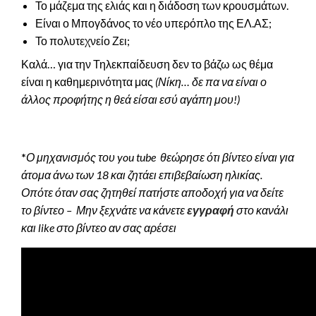
Το μάζεμα της ελιάς και η διάδοση των κρουσμάτων.
Είναι ο Μπογδάνος το νέο υπερόπλο της ΕΛ.ΑΣ;
Το πολυτεχνείο Ζει;
Καλά… για την Τηλεκπαίδευση δεν το βάζω ως θέμα
είναι η καθημερινότητα μας
(Νίκη… δε πα να είναι ο
άλλος προφήτης η θεά είσαι εσύ αγάπη μου!)
*
Ο μηχανισμός του you tube θεώρησε ότι βίντεο είναι για
άτομα άνω των 18 και ζητάει επιβεβαίωση ηλικίας.
Οπότε όταν σας ζητηθεί πατήστε αποδοχή για να δείτε
το βίντεο – Μην ξεχνάτε να κάνετε
εγγραφή
στο κανάλι
και like στο βίντεο αν σας αρέσει