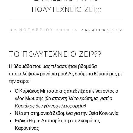
ΠΟΛΥΤΕΧΝΕΊΟ ΖΕΙ;;;
19 ΝΟΕΜΒΡΊΟΥ 2020 IN
ZARALEAKS TV
ΤΟ ΠΟΛΥΤΕΧΝΕΙΟ ΖΕΙ???
Η βδομάδα που μας πέρασε ήταν βδομάδα
αποκαλύψεων μανάρια μου! Ας δούμε τα θέματά μας με
την σειρά:
Ο Κυριάκος Μητσοτάκης απέδειξε ότι είναι όντος ο
νέος Μωυσής
(θα απαντηθεί το ερώτημα: γιατί ο
Κυριάκος δεν γέννησε λεωφορεία;)
Νέα επιστημονικά δεδομένα για την Θεία Κοινωνία
Ειδικό θέμα: Αποταμίευση στον καιρό της
Καραντίνας