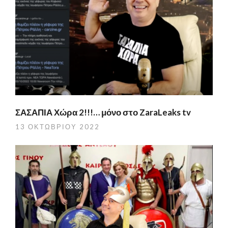
ΣΑΣΑΠΙΑ Χώρα 2!!!… μόνο στο ZaraLeaks tv
13 ΟΚΤΩΒΡΊΟΥ 2022