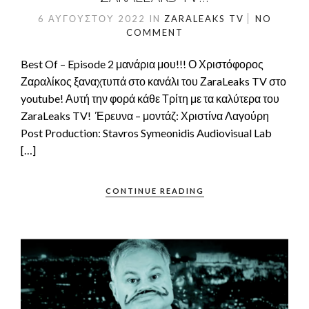
6 ΑΥΓΟΎΣΤΟΥ 2022
IN
ZARALEAKS TV
NO
COMMENT
Best Of – Episode 2 μανάρια μου!!! Ο Χριστόφορος
Ζαραλίκος ξαναχτυπά στο κανάλι του ΖaraLeaks TV στο
youtube! Αυτή την φορά κάθε Τρίτη με τα καλύτερα του
ZaraLeaks TV! Έρευνα – μοντάζ: Χριστίνα Λαγούρη
Post Production: Stavros Symeonidis Audiovisual Lab
[…]
CONTINUE READING