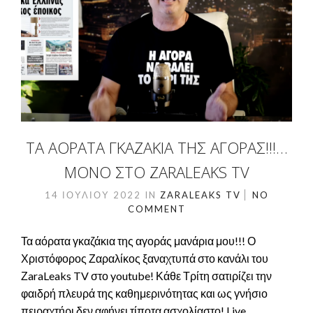
ΤΑ ΑΌΡΑΤΑ ΓΚΑΖΆΚΙΑ ΤΗΣ ΑΓΟΡΆΣ!!!…
ΜΌΝΟ ΣΤΟ ZARALEAKS TV
14 ΙΟΥΛΊΟΥ 2022
IN
ZARALEAKS TV
NO
COMMENT
Τα αόρατα γκαζάκια της αγοράς μανάρια μου!!! Ο
Χριστόφορος Ζαραλίκος ξαναχτυπά στο κανάλι του
ΖaraLeaks TV στο youtube! Κάθε Τρίτη σατιρίζει την
φαιδρή πλευρά της καθημερινότητας και ως γνήσιο
πειραχτήρι δεν αφήνει τίποτα ασχολίαστο! Live