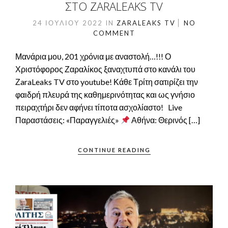
ΣΤΟ ZARALEAKS TV
24 ΙΟΥΛΊΟΥ 2022
IN
ZARALEAKS TV
NO
COMMENT
Μανάρια μου, 201 χρόνια με αναστολή…!!! Ο
Χριστόφορος Ζαραλίκος ξαναχτυπά στο κανάλι του
ΖaraLeaks TV στο youtube! Κάθε Τρίτη σατιρίζει την
φαιδρή πλευρά της καθημερινότητας και ως γνήσιο
πειραχτήρι δεν αφήνει τίποτα ασχολίαστο! Live
Παραστάσεις: «Παραγγελιές»
Αθήνα: Θερινός […]
CONTINUE READING