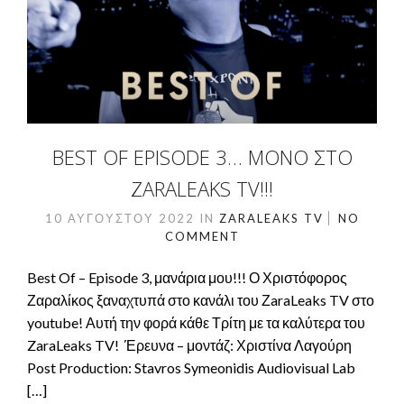
BEST OF EPISODE 3… ΜΌΝΟ ΣΤΟ
ZARALEAKS TV!!!
10 ΑΥΓΟΎΣΤΟΥ 2022
IN
ZARALEAKS TV
NO
COMMENT
Best Of – Episode 3, μανάρια μου!!! Ο Χριστόφορος
Ζαραλίκος ξαναχτυπά στο κανάλι του ΖaraLeaks TV στο
youtube! Αυτή την φορά κάθε Τρίτη με τα καλύτερα του
ZaraLeaks TV! Έρευνα – μοντάζ: Χριστίνα Λαγούρη
Post Production: Stavros Symeonidis Audiovisual Lab
[…]