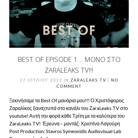
BEST OF EPISODE 1… ΜΌΝΟ ΣΤΟ
ZARALEAKS TV!!!
27 ΙΟΥΛΊΟΥ 2022
IN
ZARALEAKS TV
NO
COMMENT
Ξεκινήσαμε τα Best Of μανάρια μου!!! Ο Χριστόφορος
Ζαραλίκος ξαναχτυπά στο κανάλι του ΖaraLeaks TV στο
youtube! Αυτή την φορά κάθε Τρίτη με τα καλύτερα του
ZaraLeaks TV! Έρευνα – μοντάζ: Χριστίνα Λαγούρη
Post Production: Stavros Symeonidis Audiovisual Lab