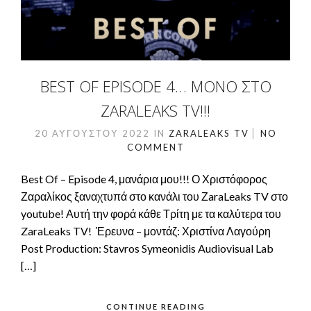
BEST OF EPISODE 4… ΜΌΝΟ ΣΤΟ
ZARALEAKS TV!!!
20 ΑΥΓΟΎΣΤΟΥ 2022
IN
ZARALEAKS TV
NO
COMMENT
Best Of – Episode 4, μανάρια μου!!! Ο Χριστόφορος
Ζαραλίκος ξαναχτυπά στο κανάλι του ΖaraLeaks TV στο
youtube! Αυτή την φορά κάθε Τρίτη με τα καλύτερα του
ZaraLeaks TV! Έρευνα – μοντάζ: Χριστίνα Λαγούρη
Post Production: Stavros Symeonidis Audiovisual Lab
[…]
CONTINUE READING