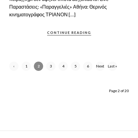
Παραστάσεις: «Παραγγελιές» Αθήνα: Θερινός
κινηματογράφος ΤΡΙΑΝΟΝ […]
CONTINUE READING
‹
1
2
3
4
5
6
Next
Last »
Previ
›
ous
Page 2 of 20