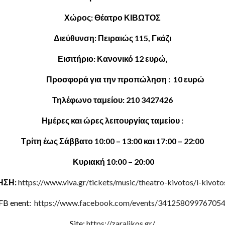
Χώρος: Θέατρο ΚΙΒΩΤΟΣ
Διεύθυνση: Πειραιώς 115, Γκάζι
Εισιτήριο: Κανονικό 12 ευρώ,
Προσφορά για την προπώληση : 10 ευρώ
Τηλέφωνο ταμείου: 210 3427426
Ημέρες και ώρες λειτουργίας ταμείου :
Τρίτη έως Σάββατο 10:00 – 13:00 και 17:00 – 22:00
Κυριακή 10:00 – 20:00
ΗΣΗ:
https://www.viva.gr/tickets/music/theatro-kivotos/i-kivoto
FB enent:
https://www.facebook.com/events/341258099767054
Site:
https://zaralikos.gr/