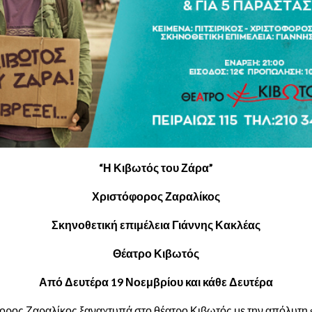
“Η Κιβωτός του Ζάρα”
Χριστόφορος Ζαραλίκος
Σκηνοθετική επιμέλεια Γιάννης Κακλέας
Θέατρο Κιβωτός
Από Δευτέρα 19 Νοεμβρίου και κάθε Δευτέρα
ορος Ζαραλίκος ξαναχτυπά στο θέατρο Κιβωτός με την απόλυτη