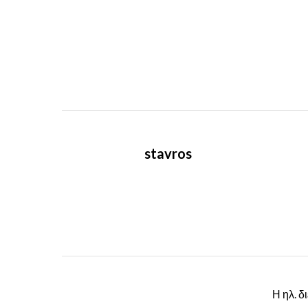
stavros
Η ηλ. δ