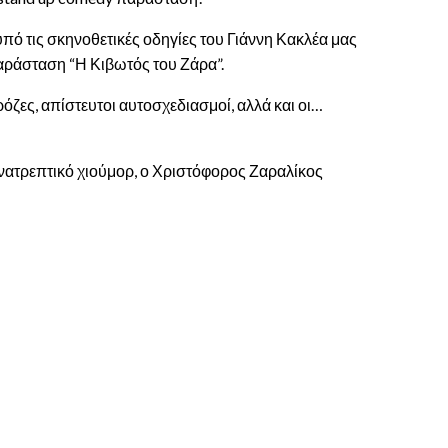
πό τις σκηνοθετικές οδηγίες του Γιάννη Κακλέα μας
αράσταση “Η Κιβωτός του Ζάρα”.
ζες, απίστευτοι αυτοσχεδιασμοί, αλλά και οι…
 ανατρεπτικό χιούμορ, ο Χριστόφορος Ζαραλίκος