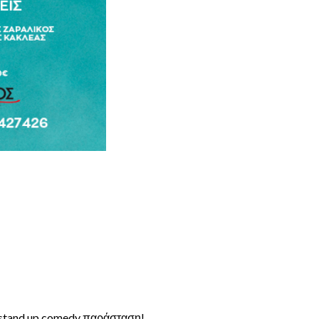
 stand up comedy παράσταση!