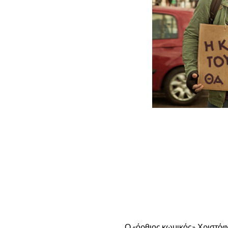
Ο «όρθιος κωμικός» Χριστόφ