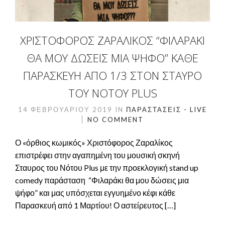
ΧΡΙΣΤΌΦΟΡΟΣ ΖΑΡΑΛΊΚΟΣ “ΦΙΛΑΡΆΚΙ
ΘΑ ΜΟΥ ΔΏΣΕΙΣ ΜΙΑ ΨΉΦΟ” ΚΆΘΕ
ΠΑΡΑΣΚΕΥΉ ΑΠΌ 1/3 ΣΤΟΝ ΣΤΑΥΡΌ
ΤΟΥ ΝΌΤΟΥ PLUS
14 ΦΕΒΡΟΥΑΡΊΟΥ 2019
IN
ΠΑΡΑΣΤΆΣΕΙΣ - LIVE
NO COMMENT
Ο «όρθιος κωμικός» Χριστόφορος Ζαραλίκος
επιστρέφει στην αγαπημένη του μουσική σκηνή
Σταυρος του Νότου Plus με την προεκλογική stand up
comedy παράσταση “Φιλαράκι θα μου δώσεις μια
ψήφο” και μας υπόσχεται εγγυημένο κέφι κάθε
Παρασκευή από 1 Μαρτίου! Ο αστείρευτος […]