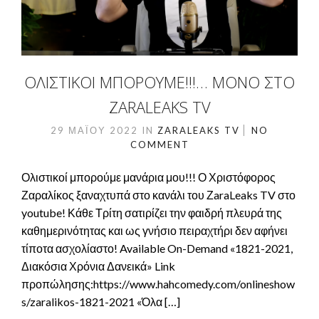
ΟΛΙΣΤΙΚΟΊ ΜΠΟΡΟΎΜΕ!!!… ΜΌΝΟ ΣΤΟ
ZARALEAKS TV
29 ΜΑΪ́ΟΥ 2022
IN
ZARALEAKS TV
NO
COMMENT
Ολιστικοί μπορούμε μανάρια μου!!! Ο Χριστόφορος
Ζαραλίκος ξαναχτυπά στο κανάλι του ΖaraLeaks TV στο
youtube! Κάθε Τρίτη σατιρίζει την φαιδρή πλευρά της
καθημερινότητας και ως γνήσιο πειραχτήρι δεν αφήνει
τίποτα ασχολίαστο! Available On-Demand «1821-2021,
Διακόσια Χρόνια Δανεικά» Link
προπώλησης:https://www.hahcomedy.com/onlineshow
s/zaralikos-1821-2021 «Όλα […]