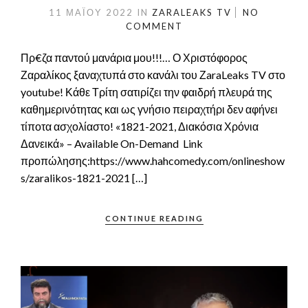
11 ΜΑΪ́ΟΥ 2022
IN
ZARALEAKS TV
NO
COMMENT
Πρ€ζα παντού μανάρια μου!!!… Ο Χριστόφορος
Ζαραλίκος ξαναχτυπά στο κανάλι του ΖaraLeaks TV στο
youtube! Κάθε Τρίτη σατιρίζει την φαιδρή πλευρά της
καθημερινότητας και ως γνήσιο πειραχτήρι δεν αφήνει
τίποτα ασχολίαστο! «1821-2021, Διακόσια Χρόνια
Δανεικά» – Available On-Demand Link
προπώλησης:https://www.hahcomedy.com/onlineshow
s/zaralikos-1821-2021 […]
CONTINUE READING