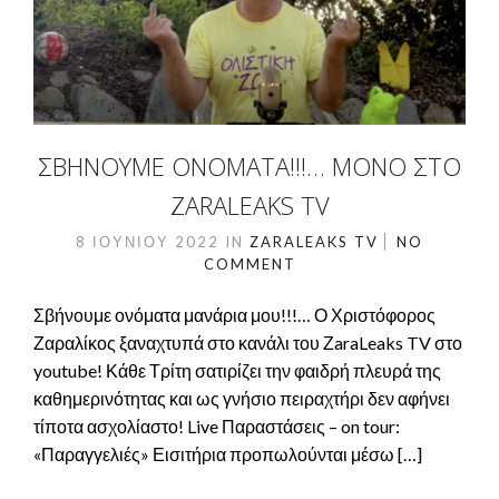
ΣΒΉΝΟΥΜΕ ΟΝΌΜΑΤΑ!!!… ΜΌΝΟ ΣΤΟ
ZARALEAKS TV
8 ΙΟΥΝΊΟΥ 2022
IN
ZARALEAKS TV
NO
COMMENT
Σβήνουμε ονόματα μανάρια μου!!!… Ο Χριστόφορος
Ζαραλίκος ξαναχτυπά στο κανάλι του ΖaraLeaks TV στο
youtube! Κάθε Τρίτη σατιρίζει την φαιδρή πλευρά της
καθημερινότητας και ως γνήσιο πειραχτήρι δεν αφήνει
τίποτα ασχολίαστο! Live Παραστάσεις – on tour:
«Παραγγελιές» Εισιτήρια προπωλούνται μέσω […]