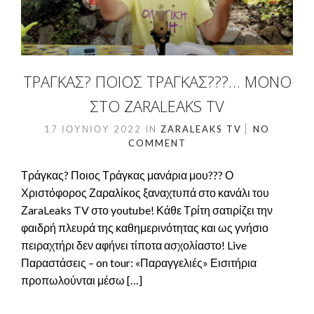
ΤΡΆΓΚΑΣ? ΠΟΙΟΣ ΤΡΆΓΚΑΣ???… ΜΌΝΟ
ΣΤΟ ZARALEAKS TV
17 ΙΟΥΝΊΟΥ 2022
IN
ZARALEAKS TV
NO
COMMENT
Τράγκας? Ποιος Τράγκας μανάρια μου??? Ο
Χριστόφορος Ζαραλίκος ξαναχτυπά στο κανάλι του
ΖaraLeaks TV στο youtube! Κάθε Τρίτη σατιρίζει την
φαιδρή πλευρά της καθημερινότητας και ως γνήσιο
πειραχτήρι δεν αφήνει τίποτα ασχολίαστο! Live
Παραστάσεις – on tour: «Παραγγελιές» Εισιτήρια
προπωλούνται μέσω […]