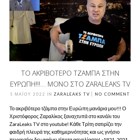
ΤΟ ΑΚΡΙΒΌΤΕΡΟ ΤΖΆΜΠΑ ΣΤΗΝ
ΕΥΡΏΠΗ!!!… ΜΌΝΟ ΣΤΟ ZARALEAKS TV
5 ΜΑΪ́ΟΥ 2022
IN
ZARALEAKS TV
NO COMMENT
Το ακριβότερο τζάμπα στην Ευρώπη μανάρια μου!!! Ο
Χριστόφορος Ζαραλίκος ξαναχτυπά στο κανάλι του
ΖaraLeaks TV στο youtube! Κάθε Τρίτη σατιρίζει την
φαιδρή πλευρά της καθημερινότητας και ως γνήσιο
πειραχτήρι δεν αφήνει τίποτα ασχολίαστο! «1821-2021,