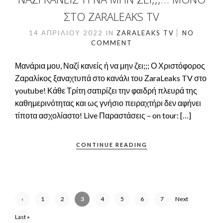
ΤΟ ZARALEAKS TV
14 ΑΠΡΙΛΊΟΥ 2022
IN
ZARALEAKS TV
NO
COMMENT
Μανάρια μου, Ναζί κανείς ή να μην ζει;;; Ο Χριστόφορος
Ζαραλίκος ξαναχτυπά στο κανάλι του ΖaraLeaks TV στο
youtube! Κάθε Τρίτη σατιρίζει την φαιδρή πλευρά της
καθημερινότητας και ως γνήσιο πειραχτήρι δεν αφήνει
τίποτα ασχολίαστο! Live Παραστάσεις – on tour: […]
CONTINUE READING
‹
1
2
3
4
5
6
7
Next
Previ
›
Last »