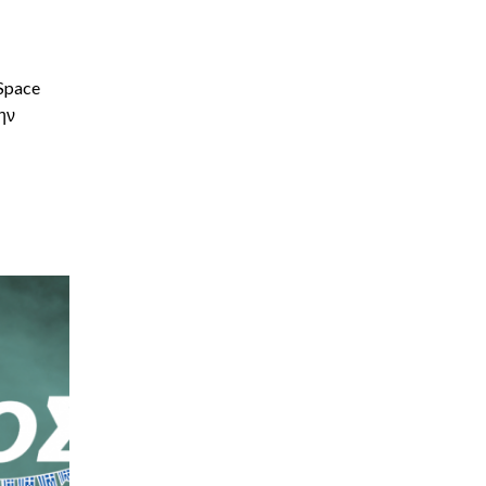
Space
ην