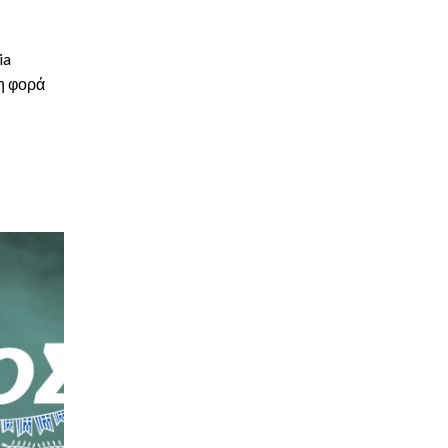
ia
η φορά