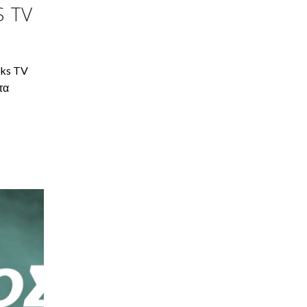
S TV
aks TV
τα