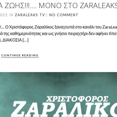
 ΖΩΉΣ!!!…. ΜΌΝΟ ΣΤΟ ZARALEAK
2022
IN
ZARALEAKS TV
NO COMMENT
!!… Ο Χριστόφορος Ζαραλίκος ξαναχτυπά στο κανάλι του ΖaraLe
ρά της καθημερινότητας και ως γνήσιο πειραχτήρι δεν αφήνει τίπο
1, ΔΙΑΚΟΣΙΑ […]
CONTINUE READING