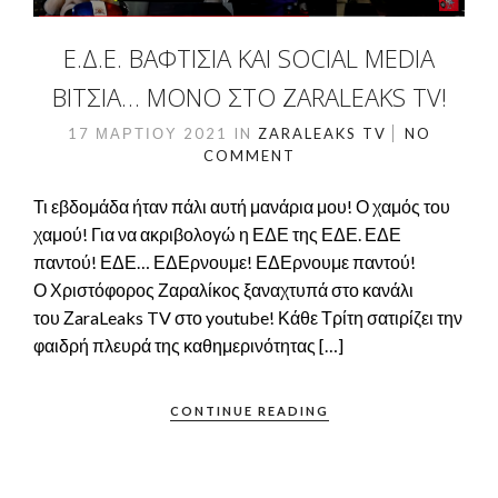
Ε.Δ.Ε. ΒΑΦΤΊΣΙΑ ΚΑΙ SOCIAL MEDIA
ΒΊΤΣΙΑ… ΜΌΝΟ ΣΤΟ ZARALEAKS TV!
17 ΜΑΡΤΊΟΥ 2021
IN
ZARALEAKS TV
NO
COMMENT
Τι εβδομάδα ήταν πάλι αυτή μανάρια μου! Ο χαμός του
χαμού! Για να ακριβολογώ η ΕΔΕ της ΕΔΕ. ΕΔΕ
παντού! ΕΔΕ… ΕΔΕρνουμε! ΕΔΕρνουμε παντού!
Ο Χριστόφορος Ζαραλίκος ξαναχτυπά στο κανάλι
του ΖaraLeaks TV στο youtube! Κάθε Τρίτη σατιρίζει την
φαιδρή πλευρά της καθημερινότητας […]
CONTINUE READING