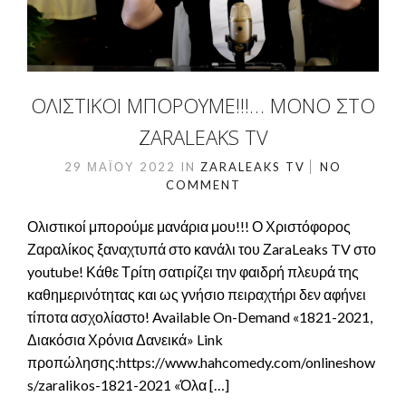
ΟΛΙΣΤΙΚΟΊ ΜΠΟΡΟΎΜΕ!!!… ΜΌΝΟ ΣΤΟ
ZARALEAKS TV
29 ΜΑΪ́ΟΥ 2022
IN
ZARALEAKS TV
NO
COMMENT
Ολιστικοί μπορούμε μανάρια μου!!! Ο Χριστόφορος
Ζαραλίκος ξαναχτυπά στο κανάλι του ΖaraLeaks TV στο
youtube! Κάθε Τρίτη σατιρίζει την φαιδρή πλευρά της
καθημερινότητας και ως γνήσιο πειραχτήρι δεν αφήνει
τίποτα ασχολίαστο! Available On-Demand «1821-2021,
Διακόσια Χρόνια Δανεικά» Link
προπώλησης:https://www.hahcomedy.com/onlineshow
s/zaralikos-1821-2021 «Όλα […]