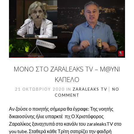
ΜΟΝΟ ΣΤΟ ZARALEAKS TV – Μ@ΥΝΊ
ΚΑΠΈΛΟ
21 ΟΚΤΩΒΡΊΟΥ 2020
IN
ZARALEAKS TV
NO
COMMENT
Αν ζούσε ο ποιητής σήμερα θα έγραφε: Της νοητής
δικαιοσύνης ήλιε υπαρκτέ πχ Ο Χριστόφορος
Ζαραλίκος ξαναχτυπά στο κανάλι του zaraleaksTV στο
you tube. Σταθερά κάθε Τρίτη σατιρίζει την φαιδρή