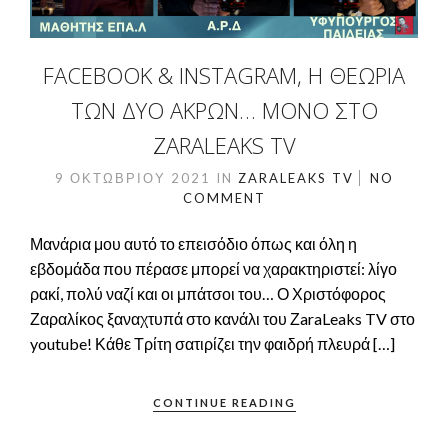
FACEBOOK & INSTAGRAM, Η ΘΕΩΡΊΑ
ΤΩΝ ΔΎΟ ΆΚΡΩΝ… ΜΌΝΟ ΣΤΟ
ZARALEAKS TV
9 ΟΚΤΩΒΡΊΟΥ 2021
IN
ZARALEAKS TV
NO
COMMENT
Μανάρια μου αυτό το επεισόδιο όπως και όλη η
εβδομάδα που πέρασε μπορεί να χαρακτηριστεί: λίγο
ρακί, πολύ ναζί και οι μπάτσοι του… Ο Χριστόφορος
Ζαραλίκος ξαναχτυπά στο κανάλι του ΖaraLeaks TV στο
youtube! Κάθε Τρίτη σατιρίζει την φαιδρή πλευρά […]
CONTINUE READING