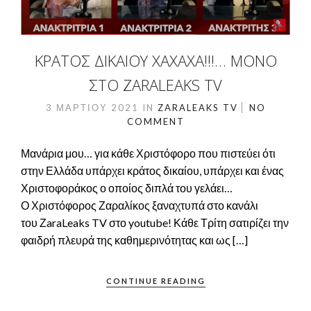
ΚΡΆΤΟΣ ΔΙΚΑΊΟΥ ΧΑΧΑΧΑ!!!… ΜΌΝΟ
ΣΤΟ ZARALEAKS TV
3 ΜΑΡΤΊΟΥ 2021
IN
ZARALEAKS TV
NO
COMMENT
Μανάρια μου… για κάθε Χριστόφορο που πιστεύει ότι
στην Ελλάδα υπάρχει κράτος δικαίου, υπάρχει και ένας
Χριστοφοράκος ο οποίος διπλά του γελάει…
Ο Χριστόφορος Ζαραλίκος ξαναχτυπά στο κανάλι
του ΖaraLeaks TV στο youtube! Κάθε Τρίτη σατιρίζει την
φαιδρή πλευρά της καθημερινότητας και ως […]
CONTINUE READING