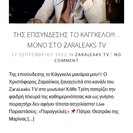
ΤΗΣ ΕΠΙΣΎΝΔΕΣΗΣ ΤΟ ΚΆΓΓΚΕΛΟ!!!…
ΜΌΝΟ ΣΤΟ ZARALEAKS TV
17 ΣΕΠΤΕΜΒΡΊΟΥ 2022
IN
ZARALEAKS TV
NO
COMMENT
Της επισύνδεσης το Κάγγκελο μανάρια μου!!! Ο
Χριστόφορος Ζαραλίκος ξαναχτυπά στο κανάλι του
ΖaraLeaks TV στο youtube! Κάθε Τρίτη σατιρίζει την
φαιδρή πλευρά της καθημερινότητας και ως γνήσιο
πειραχτήρι δεν αφήνει τίποτα ασχολίαστο! Live
Παραστάσεις: «Παραγγελιές»
Πάτρα: Θεατράκι της
Μαρίνας […]