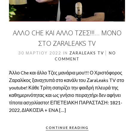
ΆΛΛΟ CHE ΚΑΙ ΆΛΛΟ ΤΖΕΣ!!!… ΜΌΝΟ
ΣΤΟ ZARALEAKS TV
30 ΜΑΡΤΊΟΥ 2022
IN
ZARALEAKS TV
NO
COMMENT
Άλλο Che και άλλο Τζες μανάρια μου!!! Ο Χριστόφορος
Ζαραλίκος ξαναχτυπά στο κανάλι του ΖaraLeaks TV στο
youtube! Κάθε Τρίτη σατιρίζει την φαιδρή πλευρά της
καθημερινότητας και ως γνήσιο πειραχτήρι δεν αφήνει
τίποτα ασχολίαστο! ΕΠΕΤΕΙΑΚΗ ΠΑΡΑΣΤΑΣΗ: 1821-
2022, ΔΙΑΚΟΣΙΑ + ENA […]
CONTINUE READING