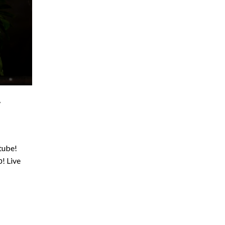
V
tube!
! Live