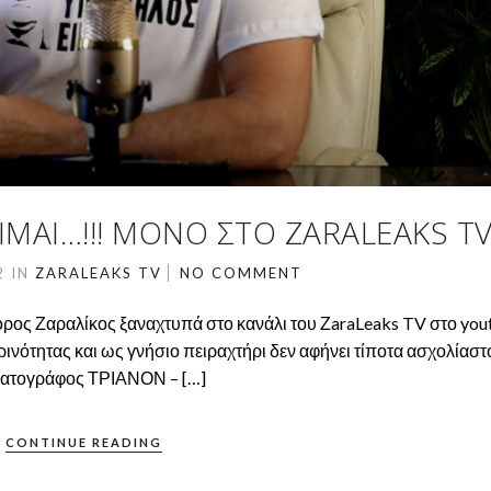
ΊΜΑΙ…!!! ΜΌΝΟ ΣΤΟ ZARALEAKS T
22
IN
ZARALEAKS TV
NO COMMENT
ρος Ζαραλίκος ξαναχτυπά στο κανάλι του ΖaraLeaks TV στο you
ρινότητας και ως γνήσιο πειραχτήρι δεν αφήνει τίποτα ασχολίαστο
ηματογράφος ΤΡΙΑΝΟΝ – […]
CONTINUE READING