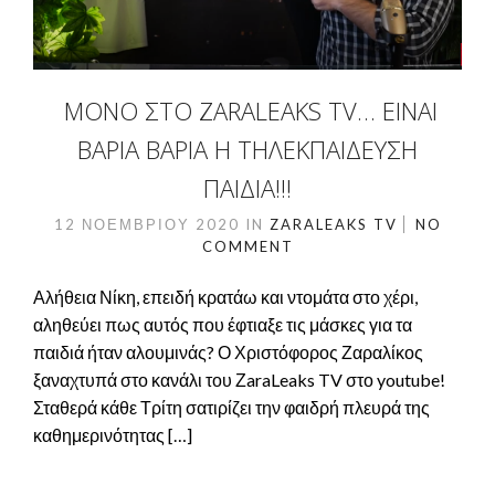
ΜΌΝΟ ΣΤΟ ZARALEAKS TV… ΕΙΝΑΙ
ΒΑΡΙΑ ΒΑΡΙΑ Η ΤΗΛΕΚΠΑΙΔΕΥΣΗ
ΠΑΙΔΙΑ!!!
12 ΝΟΕΜΒΡΊΟΥ 2020
IN
ZARALEAKS TV
NO
COMMENT
Αλήθεια Νίκη, επειδή κρατάω και ντομάτα στο χέρι,
αληθεύει πως αυτός που έφτιαξε τις μάσκες για τα
παιδιά ήταν αλουμινάς? Ο Χριστόφορος Ζαραλίκος
ξαναχτυπά στο κανάλι του ΖaraLeaks TV στο youtube!
Σταθερά κάθε Τρίτη σατιρίζει την φαιδρή πλευρά της
καθημερινότητας […]