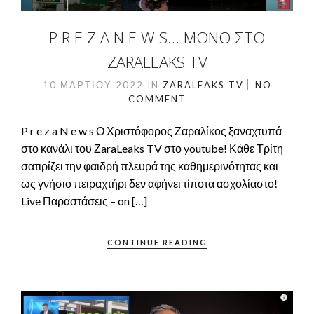
P R E Z A N E W S… ΜΌΝΟ ΣΤΟ
ZARALEAKS TV
10 ΜΑΡΤΊΟΥ 2022
IN
ZARALEAKS TV
NO
COMMENT
P r e z a N e w s Ο Χριστόφορος Ζαραλίκος ξαναχτυπά
στο κανάλι του ΖaraLeaks TV στο youtube! Κάθε Τρίτη
σατιρίζει την φαιδρή πλευρά της καθημερινότητας και
ως γνήσιο πειραχτήρι δεν αφήνει τίποτα ασχολίαστο!
Live Παραστάσεις – on […]
CONTINUE READING