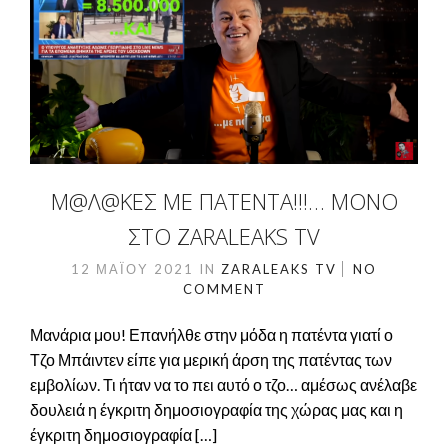
Μ@Λ@ΚΕΣ ΜΕ ΠΑΤΈΝΤΑ!!!… ΜΌΝΟ
ΣΤΟ ZARALEAKS TV
12 ΜΑΪ́ΟΥ 2021
IN
ZARALEAKS TV
NO
COMMENT
Μανάρια μου! Επανήλθε στην μόδα η πατέντα γιατί ο
Τζο Μπάιντεν είπε για μερική άρση της πατέντας των
εμβολίων. Τι ήταν να το πει αυτό ο τζο… αμέσως ανέλαβε
δουλειά η έγκριτη δημοσιογραφία της χώρας μας και η
έγκριτη δημοσιογραφία […]