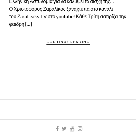
Ελληνική Αστυνομία για να καλύψει τα αίσχη της…
Ο Χριστόφορος Ζαραλίκος ξαναχτυπά στο κανάλι
του ΖaraLeaks TV στο youtube! Κάθε Τρίτη σατιρίζει την
φαιδρή […]
CONTINUE READING