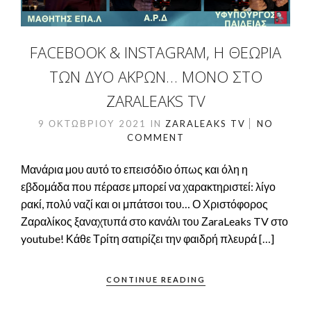
FACEBOOK & INSTAGRAM, Η ΘΕΩΡΊΑ
ΤΩΝ ΔΎΟ ΆΚΡΩΝ… ΜΌΝΟ ΣΤΟ
ZARALEAKS TV
9 ΟΚΤΩΒΡΊΟΥ 2021
IN
ZARALEAKS TV
NO
COMMENT
Μανάρια μου αυτό το επεισόδιο όπως και όλη η
εβδομάδα που πέρασε μπορεί να χαρακτηριστεί: λίγο
ρακί, πολύ ναζί και οι μπάτσοι του… Ο Χριστόφορος
Ζαραλίκος ξαναχτυπά στο κανάλι του ΖaraLeaks TV στο
youtube! Κάθε Τρίτη σατιρίζει την φαιδρή πλευρά […]
CONTINUE READING