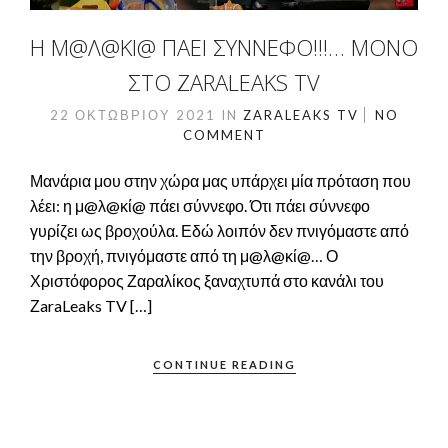
Η Μ@Λ@ΚΊ@ ΠΆΕΙ ΣΎΝΝΕΦΟ!!!… ΜΌΝΟ
ΣΤΟ ZARALEAKS TV
22 ΟΚΤΩΒΡΊΟΥ 2021
IN
ZARALEAKS TV
NO
COMMENT
Μανάρια μου στην χώρα μας υπάρχει μία πρόταση που
λέει: η μ@λ@κί@ πάει σύννεφο. Ότι πάει σύννεφο
γυρίζει ως βροχούλα. Εδώ λοιπόν δεν πνιγόμαστε από
την βροχή, πνιγόμαστε από τη μ@λ@κί@… Ο
Χριστόφορος Ζαραλίκος ξαναχτυπά στο κανάλι του
ΖaraLeaks TV […]
CONTINUE READING