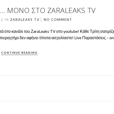
W S… ΜΌΝΟ ΣΤΟ ZARALEAKS TV
22
IN
ZARALEAKS TV
NO COMMENT
πά στο κανάλι του ΖaraLeaks TV στο youtube! Κάθε Τρίτη σατιρίζε
ειραχτήρι δεν αφήνει τίποτα ασχολίαστο! Live Παραστάσεις – on
CONTINUE READING