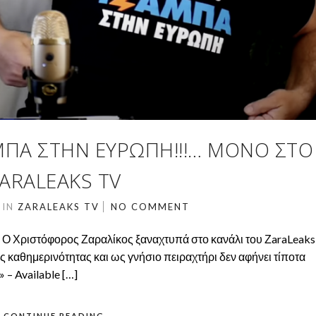
ΜΠΑ ΣΤΗΝ ΕΥΡΏΠΗ!!!… ΜΌΝΟ ΣΤΟ
ARALEAKS TV
2
IN
ZARALEAKS TV
NO COMMENT
 Ο Χριστόφορος Ζαραλίκος ξαναχτυπά στο κανάλι του ΖaraLeaks
ης καθημερινότητας και ως γνήσιο πειραχτήρι δεν αφήνει τίποτα
 – Available […]
CONTINUE READING