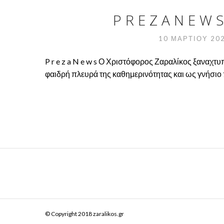
P R E Z A N E 
10 ΜΑΡΤΊΟΥ 20
P r e z a N e w s Ο Χριστόφορος Ζαραλίκος ξαναχτυ
φαιδρή πλευρά της καθημερινότητας και ως γνήσιο π
© Copyright 2018 zaralikos.gr