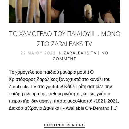
TΟ ΧΑΜΌΓΕΛΟ ΤΟΥ ΠΑΙΔΙΟΎ!!!… ΜΌΝΟ
ΣΤΟ ZARALEAKS TV
22 ΜΑΪ́ΟΥ 2022
IN
ZARALEAKS TV
NO
COMMENT
Tο χαμόγελο του παιδιού μανάρια μου!!! Ο
Χριστόφορος Ζαραλίκος ξαναχτυπά στο κανάλι του
ΖaraLeaks TV στο youtube! Κάθε Τρίτη σατιρίζει την
φαιδρή πλευρά της καθημερινότητας και ως γνήσιο
πειραχτήρι δεν αφήνει τίποτα ασχολίαστο! «1821-2021,
Διακόσια Χρόνια Δανεικά» – Available On-Demand […]
CONTINUE READING