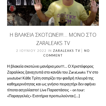
Η ΒΛΑΚΕΊΑ ΣΚΟΤΏΝΕΙ!!!… ΜΌΝΟ ΣΤΟ
ZARALEAKS TV
2 ΙΟΥΝΊΟΥ 2022
IN
ZARALEAKS TV
NO
COMMENT
Η βλακεία σκοτώνει μανάρια μου!!!… Ο Χριστόφορος
Ζαραλίκος ξαναχτυπά στο κανάλι του ΖaraLeaks TV στο
youtube! Κάθε Τρίτη σατιρίζει την φαιδρή πλευρά της
καθημερινότητας και ως γνήσιο πειραχτήρι δεν αφήνει
τίποτα ασχολίαστο! Live Παραστάσεις – on tour:
«Παραγγελιές» Εισιτήρια προπωλούνται […]