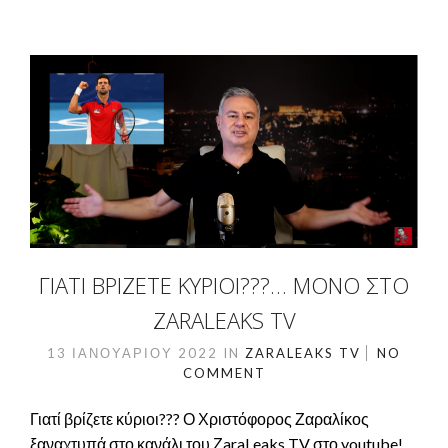
ΓΙΑΤΊ ΒΡΊΖΕΤΕ ΚΎΡΙΟΙ???… ΜΌΝΟ ΣΤΟ
ZARALEAKS TV
13 ΙΑΝΟΥΑΡΊΟΥ 2022
IN
ZARALEAKS TV
NO
COMMENT
Γιατί βρίζετε κύριοι??? Ο Χριστόφορος Ζαραλίκος
ξαναχτυπά στο κανάλι του ΖaraLeaks TV στο youtube!