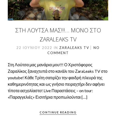
ΣΤΗ ΛΟΎΤΣΑ ΜΑΣ!!!… ΜΌΝΟ ΣΤΟ
ZARALEAKS TV
22 ΙΟΥΝΊΟΥ 2022
IN
ZARALEAKS TV
NO
COMMENT
Στη Λούτσα μας μανάρια μου!!! Ο Χριστόφορος
Ζαραλίκος ξαναχτυπά στο κανάλι του ΖaraLeaks TV στο
youtube! Κάθε Τρίτη σατιρίζει την φαιδρή πλευρά της
καθημερινότητας και ως γνήσιο πειραχτήρι δεν αφήνει
τίποτα ασχολίαστο! Live Παραστάσεις – on tour:
«Παραγγελιές» Εισιτήρια προπωλούνται […]
CONTINUE READING