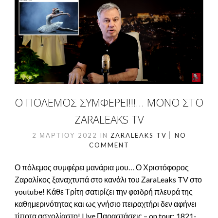
Ο ΠΌΛΕΜΟΣ ΣΥΜΦΈΡΕΙ!!!… ΜΌΝΟ ΣΤΟ
ZARALEAKS TV
2 ΜΑΡΤΊΟΥ 2022
IN
ZARALEAKS TV
NO
COMMENT
Ο πόλεμος συμφέρει μανάρια μου… Ο Χριστόφορος
Ζαραλίκος ξαναχτυπά στο κανάλι του ΖaraLeaks TV στο
youtube! Κάθε Τρίτη σατιρίζει την φαιδρή πλευρά της
καθημερινότητας και ως γνήσιο πειραχτήρι δεν αφήνει
τίποτα ασχολίαστο! Live Παραστάσεις – on tour: 1821-