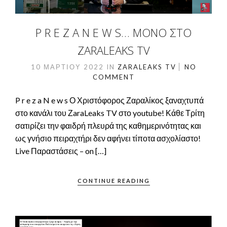
P R E Z A N E W S… ΜΌΝΟ ΣΤΟ
ZARALEAKS TV
10 ΜΑΡΤΊΟΥ 2022
IN
ZARALEAKS TV
NO
COMMENT
P r e z a N e w s Ο Χριστόφορος Ζαραλίκος ξαναχτυπά
στο κανάλι του ΖaraLeaks TV στο youtube! Κάθε Τρίτη
σατιρίζει την φαιδρή πλευρά της καθημερινότητας και
ως γνήσιο πειραχτήρι δεν αφήνει τίποτα ασχολίαστο!
Live Παραστάσεις – on […]
CONTINUE READING