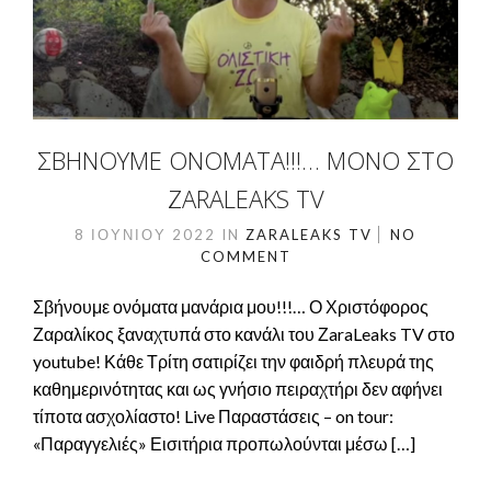
ΣΒΉΝΟΥΜΕ ΟΝΌΜΑΤΑ!!!… ΜΌΝΟ ΣΤΟ
ZARALEAKS TV
8 ΙΟΥΝΊΟΥ 2022
IN
ZARALEAKS TV
NO
COMMENT
Σβήνουμε ονόματα μανάρια μου!!!… Ο Χριστόφορος
Ζαραλίκος ξαναχτυπά στο κανάλι του ΖaraLeaks TV στο
youtube! Κάθε Τρίτη σατιρίζει την φαιδρή πλευρά της
καθημερινότητας και ως γνήσιο πειραχτήρι δεν αφήνει
τίποτα ασχολίαστο! Live Παραστάσεις – on tour:
«Παραγγελιές» Εισιτήρια προπωλούνται μέσω […]