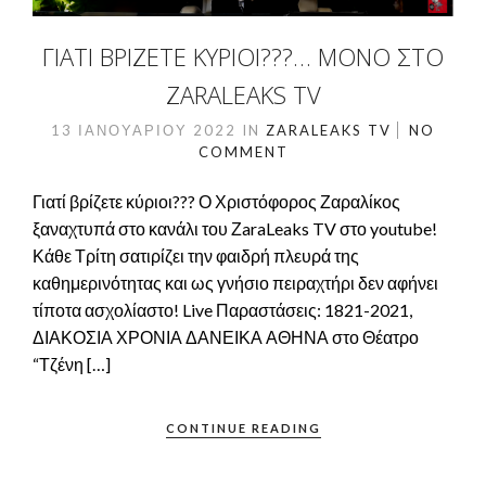
ΓΙΑΤΊ ΒΡΊΖΕΤΕ ΚΎΡΙΟΙ???… ΜΌΝΟ ΣΤΟ
ZARALEAKS TV
13 ΙΑΝΟΥΑΡΊΟΥ 2022
IN
ZARALEAKS TV
NO
COMMENT
Γιατί βρίζετε κύριοι??? Ο Χριστόφορος Ζαραλίκος
ξαναχτυπά στο κανάλι του ΖaraLeaks TV στο youtube!
Κάθε Τρίτη σατιρίζει την φαιδρή πλευρά της
καθημερινότητας και ως γνήσιο πειραχτήρι δεν αφήνει
τίποτα ασχολίαστο! Live Παραστάσεις: 1821-2021,
ΔΙΑΚΟΣΙΑ ΧΡΟΝΙΑ ΔΑΝΕΙΚΑ ΑΘΗΝΑ στο Θέατρο
“Τζένη […]
CONTINUE READING