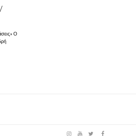
V
άσεις» Ο
δρή