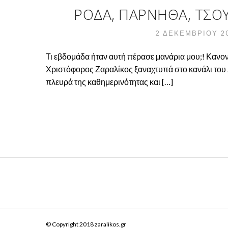
ΡΌΔΑ, ΠΆΡΝΗΘΑ, ΤΣΟΥ
2 ΔΕΚΕΜΒΡΊΟΥ 2
Τι εβδομάδα ήταν αυτή πέρασε μανάρια μου;! Κανονικ
Χριστόφορος Ζαραλίκος ξαναχτυπά στο κανάλι του Ζ
πλευρά της καθημερινότητας και […]
© Copyright 2018 zaralikos.gr