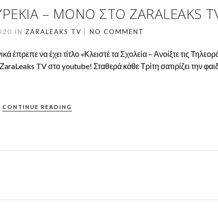
ΡΈΚΙΑ – MΌΝΟ ΣΤΟ ZARALEAKS T
020
IN
ZARALEAKS TV
NO COMMENT
ά έπρεπε να έχει τίτλο «Κλειστέ τα Σχολεία – Ανοίξτε τις Τηλεορ
araLeaks TV στο youtube! Σταθερά κάθε Τρίτη σατιρίζει την φαι
CONTINUE READING