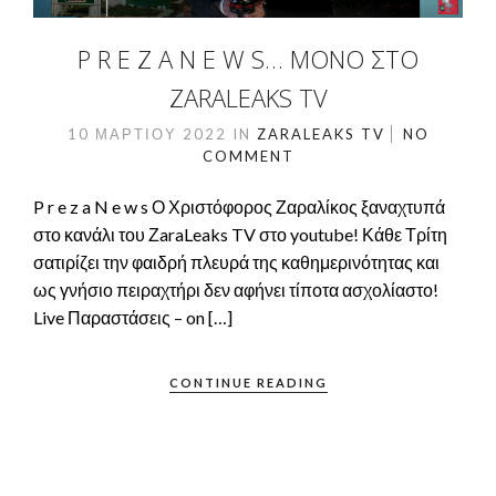
P R E Z A N E W S… ΜΌΝΟ ΣΤΟ
ZARALEAKS TV
10 ΜΑΡΤΊΟΥ 2022
IN
ZARALEAKS TV
NO
COMMENT
P r e z a N e w s Ο Χριστόφορος Ζαραλίκος ξαναχτυπά
στο κανάλι του ΖaraLeaks TV στο youtube! Κάθε Τρίτη
σατιρίζει την φαιδρή πλευρά της καθημερινότητας και
ως γνήσιο πειραχτήρι δεν αφήνει τίποτα ασχολίαστο!
Live Παραστάσεις – on […]
CONTINUE READING