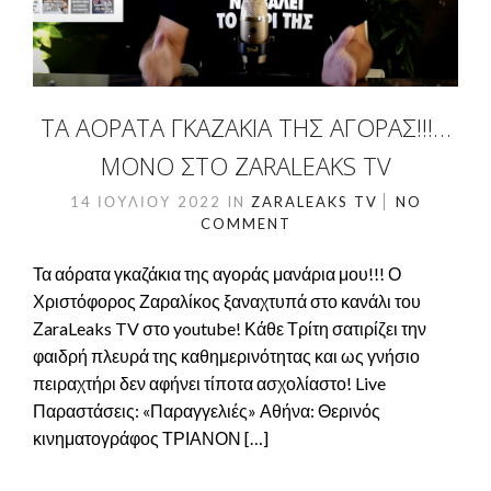
ΤΑ ΑΌΡΑΤΑ ΓΚΑΖΆΚΙΑ ΤΗΣ ΑΓΟΡΆΣ!!!…
ΜΌΝΟ ΣΤΟ ZARALEAKS TV
14 ΙΟΥΛΊΟΥ 2022
IN
ZARALEAKS TV
NO
COMMENT
Τα αόρατα γκαζάκια της αγοράς μανάρια μου!!! Ο
Χριστόφορος Ζαραλίκος ξαναχτυπά στο κανάλι του
ΖaraLeaks TV στο youtube! Κάθε Τρίτη σατιρίζει την
φαιδρή πλευρά της καθημερινότητας και ως γνήσιο
πειραχτήρι δεν αφήνει τίποτα ασχολίαστο! Live
Παραστάσεις: «Παραγγελιές» Αθήνα: Θερινός
κινηματογράφος ΤΡΙΑΝΟΝ […]