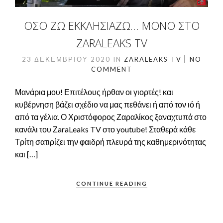
ΟΣΟ ΖΩ ΕΚΚΛΗΣΙΑΖΏ… ΜΌΝΟ ΣΤΟ
ΖARALEAKS TV
23 ΔΕΚΕΜΒΡΊΟΥ 2020
IN
ZARALEAKS TV
NO
COMMENT
Μανάρια μου! Επιτέλους ήρθαν οι γιορτές! και
κυβέρνηση βάζει σχέδιο να μας πεθάνει ή από τον ιό ή
από τα γέλια. Ο Χριστόφορος Ζαραλίκος ξαναχτυπά στο
κανάλι του ΖaraLeaks TV στο youtube! Σταθερά κάθε
Τρίτη σατιρίζει την φαιδρή πλευρά της καθημερινότητας
και […]
CONTINUE READING