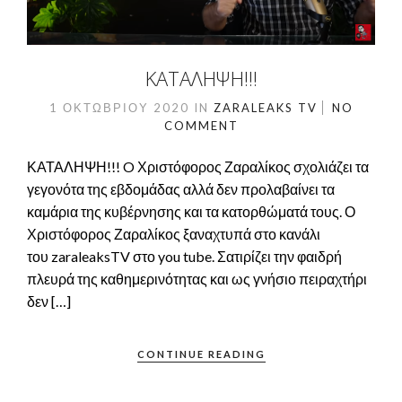
ΚΑΤΑΛΗΨΗ!!!
1 ΟΚΤΩΒΡΊΟΥ 2020
IN
ZARALEAKS TV
NO
COMMENT
ΚΑΤΑΛΗΨΗ!!! O Χριστόφορος Ζαραλίκος σχολιάζει τα
γεγονότα της εβδομάδας αλλά δεν προλαβαίνει τα
καμάρια της κυβέρνησης και τα κατορθώματά τους. Ο
Χριστόφορος Ζαραλίκος ξαναχτυπά στο κανάλι
του zaraleaksTV στο you tube. Σατιρίζει την φαιδρή
πλευρά της καθημερινότητας και ως γνήσιο πειραχτήρι
δεν […]
CONTINUE READING