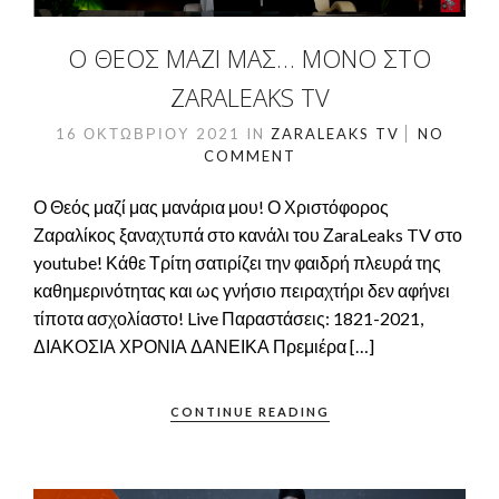
Ο ΘΕΌΣ ΜΑΖΊ ΜΑΣ… ΜΌΝΟ ΣΤΟ
ZARALEAKS TV
16 ΟΚΤΩΒΡΊΟΥ 2021
IN
ZARALEAKS TV
NO
COMMENT
Ο Θεός μαζί μας μανάρια μου! Ο Χριστόφορος
Ζαραλίκος ξαναχτυπά στο κανάλι του ΖaraLeaks TV στο
youtube! Κάθε Τρίτη σατιρίζει την φαιδρή πλευρά της
καθημερινότητας και ως γνήσιο πειραχτήρι δεν αφήνει
τίποτα ασχολίαστο! Live Παραστάσεις: 1821-2021,
ΔΙΑΚΟΣΙΑ ΧΡΟΝΙΑ ΔΑΝΕΙΚΑ Πρεμιέρα […]
CONTINUE READING