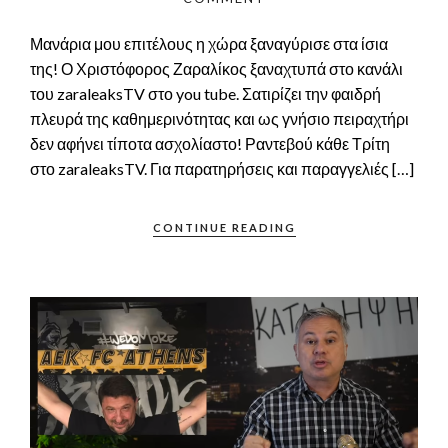
Μανάρια μου επιτέλους η χώρα ξαναγύρισε στα ίσια
της! Ο Χριστόφορος Ζαραλίκος ξαναχτυπά στο κανάλι
του zaraleaksTV στο you tube. Σατιρίζει την φαιδρή
πλευρά της καθημερινότητας και ως γνήσιο πειραχτήρι
δεν αφήνει τίποτα ασχολίαστο! Ραντεβού κάθε Τρίτη
στο zaraleaksTV. Για παρατηρήσεις και παραγγελιές […]
CONTINUE READING