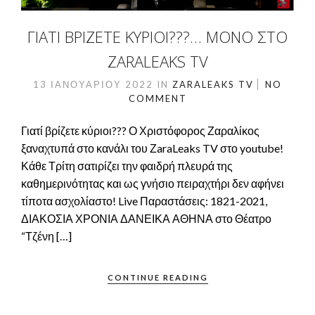
ΓΙΑΤΊ ΒΡΊΖΕΤΕ ΚΎΡΙΟΙ???… ΜΌΝΟ ΣΤΟ
ZARALEAKS TV
13 ΙΑΝΟΥΑΡΊΟΥ 2022
IN
ZARALEAKS TV
NO
COMMENT
Γιατί βρίζετε κύριοι??? Ο Χριστόφορος Ζαραλίκος
ξαναχτυπά στο κανάλι του ΖaraLeaks TV στο youtube!
Κάθε Τρίτη σατιρίζει την φαιδρή πλευρά της
καθημερινότητας και ως γνήσιο πειραχτήρι δεν αφήνει
τίποτα ασχολίαστο! Live Παραστάσεις: 1821-2021,
ΔΙΑΚΟΣΙΑ ΧΡΟΝΙΑ ΔΑΝΕΙΚΑ ΑΘΗΝΑ στο Θέατρο
“Τζένη […]
CONTINUE READING