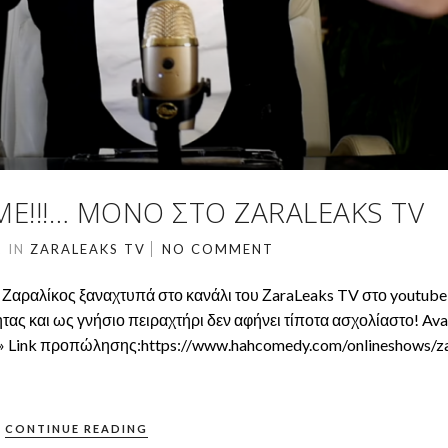
Ε!!!… ΜΌΝΟ ΣΤΟ ZARALEAKS TV
2
IN
ZARALEAKS TV
NO COMMENT
 Ζαραλίκος ξαναχτυπά στο κανάλι του ΖaraLeaks TV στο youtube
τας και ως γνήσιο πειραχτήρι δεν αφήνει τίποτα ασχολίαστο! Ava
 Link προπώλησης:https://www.hahcomedy.com/onlineshows/za
CONTINUE READING