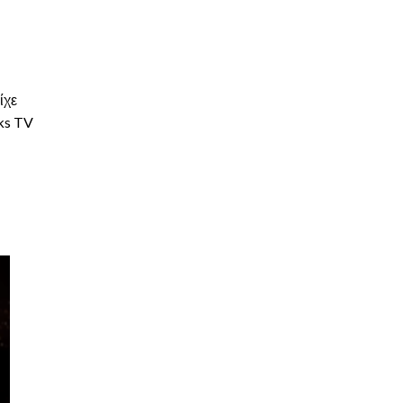
ίχε
ks TV