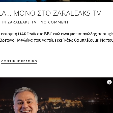
A… ΜΌΝΟ ΣΤΟ ZARALEAKS TV
1
IN
ZARALEAKS TV
NO COMMENT
 εκπομπή HARDtalk στο ΒΒC ενώ ειναι μια παταγώδης αποτυχί
Βρετανοί: Μ@λάκα, που να πάμε εκεί κάτω θα μπλέξουμε. Να που
CONTINUE READING