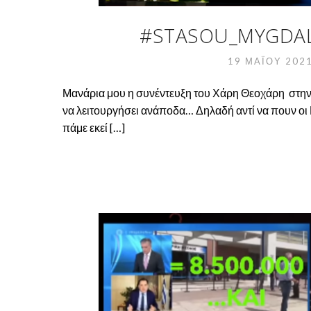
#STASOU_MYGDAL
19 ΜΑΪ́ΟΥ 202
Μανάρια μου η συνέντευξη του Χάρη Θεοχάρη στην
να λειτουργήσει ανάποδα… Δηλαδή αντί να πουν οι 
πάμε εκεί […]