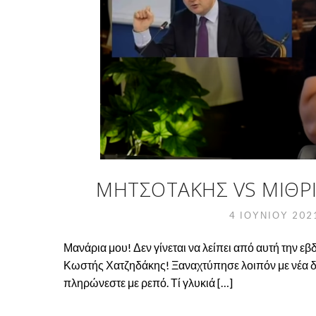
ΜΗΤΣΟΤΆΚΗΣ VS ΜΙΘΡ
4 ΙΟΥΝΊΟΥ 20
Μανάρια μου! Δεν γίνεται να λείπει από αυτή την 
Κωστής Χατζηδάκης! Ξαναχτύπησε λοιπόν με νέα δή
πληρώνεστε με ρεπό. Τί γλυκιά […]