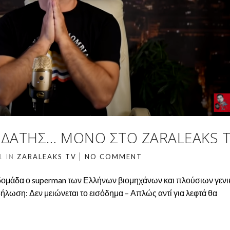
ΙΔΆΤΗΣ… ΜΌΝΟ ΣΤΟ ZARALEAKS 
21
IN
ZARALEAKS TV
NO COMMENT
εβδομάδα ο superman των Ελλήνων βιομηχάνων και πλούσιων γενι
λωση: Δεν μειώνεται το εισόδημα – Απλώς αντί για λεφτά θα