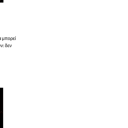
α μπορεί
ν: δεν