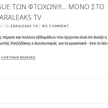
GUE ΤΩΝ ΦΤΩΧΏΝ!!!… ΜΌΝΟ ΣΤΟ
ARALEAKS TV
021
IN
ZARALEAKS TV
NO COMMENT
 πέρασε και πολλών εβδομάδων που έρχονται είναι ότι άνοιξε η
στής Χατζηδάκης ο Δουλευταράς για τα εργασιακά – έτσι το λέει 
CONTINUE READING