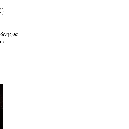
)
τρώνης θα
στο