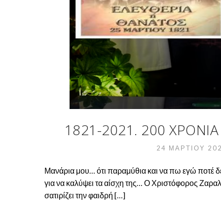
1821-2021. 200 ΧΡΌΝΙΑ 
24 ΜΑΡΤΊΟΥ 20
Μανάρια μου… ότι παραμύθια και να πω εγώ ποτέ δ
για να καλύψει τα αίσχη της… Ο Χριστόφορος Ζαραλ
σατιρίζει την φαιδρή […]