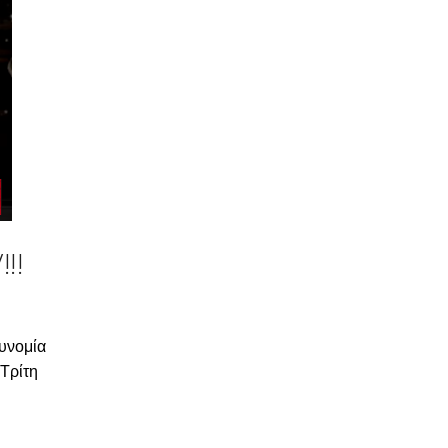
!!
τυνομία
 Τρίτη