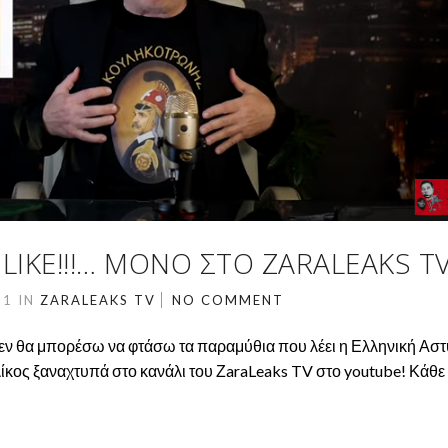
LIKE!!!… ΜΌΝΟ ΣΤΟ ZARALEAKS TV!
21
IN
ZARALEAKS TV
NO COMMENT
εν θα μπορέσω να φτάσω τα παραμύθια που λέει η Ελληνική Ασ
ίκος ξαναχτυπά στο κανάλι του ΖaraLeaks TV στο youtube! Κάθε