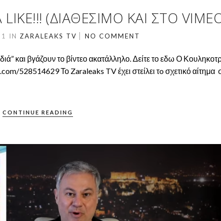
LIKE!!! (ΔΙΑΘΈΣΙΜΟ ΚΑΙ ΣΤΟ VIMEO
21
IN
ZARALEAKS TV
NO COMMENT
διά” και βγάζουν το βίντεο ακατάλληλο. Δείτε το εδω Ο Κουληκο
com/528514629 Το Zaraleaks TV έχει στείλει τo σχετικό αίτημα 
CONTINUE READING