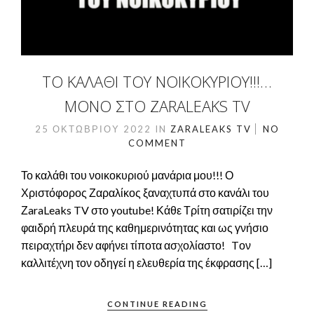
ΤΟ ΚΑΛΆΘΙ ΤΟΥ ΝΟΙΚΟΚΥΡΙΟΎ!!!…
ΜΌΝΟ ΣΤΟ ZARALEAKS TV
25 ΟΚΤΩΒΡΊΟΥ 2022
IN
ZARALEAKS TV
NO
COMMENT
Το καλάθι του νοικοκυριού μανάρια μου!!! Ο
Χριστόφορος Ζαραλίκος ξαναχτυπά στο κανάλι του
ΖaraLeaks TV στο youtube! Κάθε Τρίτη σατιρίζει την
φαιδρή πλευρά της καθημερινότητας και ως γνήσιο
πειραχτήρι δεν αφήνει τίποτα ασχολίαστο! Tον
καλλιτέχνη τον οδηγεί η ελευθερία της έκφρασης […]
CONTINUE READING