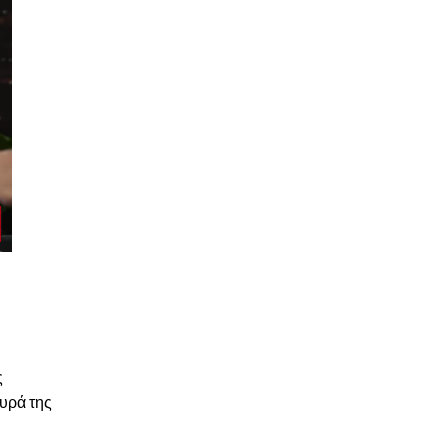
ς
ευρά της