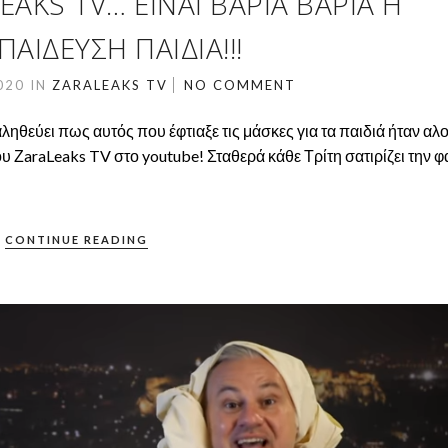
KS TV… ΕΙΝΑΙ ΒΑΡΙΑ ΒΑΡΙΑ Η
ΑΙΔΕΥΣΗ ΠΑΙΔΙΑ!!!
020
IN
ZARALEAKS TV
NO COMMENT
αληθεύει πως αυτός που έφτιαξε τις μάσκες για τα παιδιά ήταν αλ
 ΖaraLeaks TV στο youtube! Σταθερά κάθε Τρίτη σατιρίζει την φ
CONTINUE READING