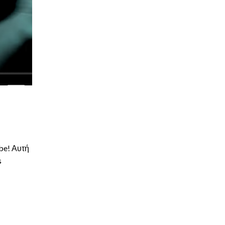
be! Αυτή
s