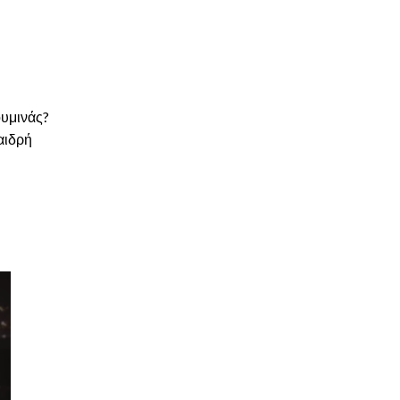
ουμινάς?
αιδρή