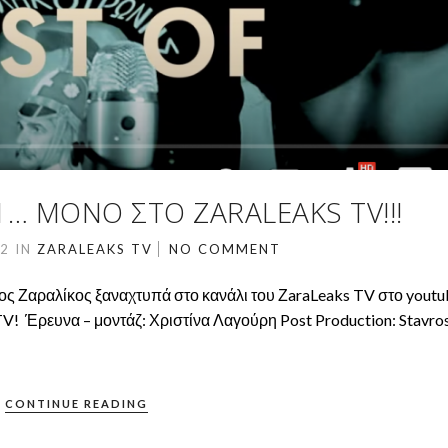
1… ΜΌΝΟ ΣΤΟ ZARALEAKS TV!!!
22
IN
ZARALEAKS TV
NO COMMENT
ος Ζαραλίκος ξαναχτυπά στο κανάλι του ΖaraLeaks TV στο youtu
TV! Έρευνα – μοντάζ: Χριστίνα Λαγούρη Post Production: Stavro
CONTINUE READING