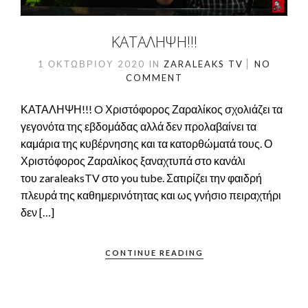
ΚΑΤΑΛΗΨΗ!!!
1 ΟΚΤΩΒΡΊΟΥ 2020
IN
ZARALEAKS TV
NO
COMMENT
ΚΑΤΑΛΗΨΗ!!! O Χριστόφορος Ζαραλίκος σχολιάζει τα
γεγονότα της εβδομάδας αλλά δεν προλαβαίνει τα
καμάρια της κυβέρνησης και τα κατορθώματά τους. Ο
Χριστόφορος Ζαραλίκος ξαναχτυπά στο κανάλι
του zaraleaksTV στο you tube. Σατιρίζει την φαιδρή
πλευρά της καθημερινότητας και ως γνήσιο πειραχτήρι
δεν […]
CONTINUE READING