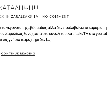
ΚΑΤΑΛΗΨΗ!!!
020
IN
ZARALEAKS TV
NO COMMENT
α γεγονότα της εβδομάδας αλλά δεν προλαβαίνει τα καμάρια τη
ος Ζαραλίκος ξαναχτυπά στο κανάλι του zaraleaksTV στο you tu
αι ως γνήσιο πειραχτήρι δεν […]
CONTINUE READING