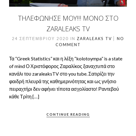
ΤΗΛΕΦΩΝΗΣΕ ΜΟΥ!!! ΜΌΝΟ ΣΤΟ
ZARALEAKS TV
24 ΣΕΠΤΕΜΒΡΊΟΥ 2020
IN
ZARALEAKS TV
NO
COMMENT
Τα “Greek Statistics” και η λέξη “kolotoympa” is a state
of mind Ο Χριστόφορος Ζαραλίκος ξαναχτυπά στο
κανάλι του zaraleaksTV στο you tube. Σατιρίζει την
φαιδρή πλευρά της καθημερινότητας και ως γνήσιο
πειραχτήρι δεν αφήνει τίποτα ασχολίαστο! Ραντεβού
κάθε Τρίτη […]
CONTINUE READING