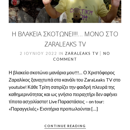
Η ΒΛΑΚΕΊΑ ΣΚΟΤΏΝΕΙ!!!… ΜΌΝΟ ΣΤΟ
ZARALEAKS TV
2 ΙΟΥΝΊΟΥ 2022
IN
ZARALEAKS TV
NO
COMMENT
Η βλακεία σκοτώνει μανάρια μου!!!… Ο Χριστόφορος
Ζαραλίκος ξαναχτυπά στο κανάλι του ΖaraLeaks TV στο
youtube! Κάθε Τρίτη σατιρίζει την φαιδρή πλευρά της
καθημερινότητας και ως γνήσιο πειραχτήρι δεν αφήνει
τίποτα ασχολίαστο! Live Παραστάσεις – on tour:
«Παραγγελιές» Εισιτήρια προπωλούνται […]
CONTINUE READING