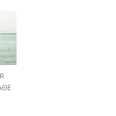
R
ΆΘΕ